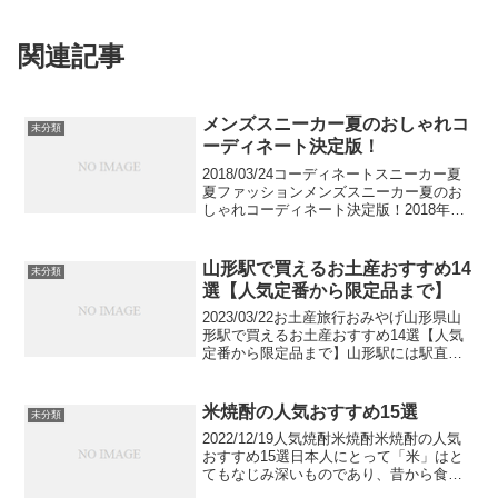
関連記事
メンズスニーカー夏のおしゃれコ
未分類
ーディネート決定版！
2018/03/24コーディネートスニーカー夏
夏ファッションメンズスニーカー夏のお
しゃれコーディネート決定版！2018年大
人メンズの定番アイテム「スニーカー」
の夏の着こなしに注目！海外スナップか
ら選んだおしゃれなコーディネートと共
山形駅で買えるお土産おすすめ14
未分類
に、かっこ...
選【人気定番から限定品まで】
2023/03/22お土産旅行おみやげ山形県山
形駅で買えるお土産おすすめ14選【人気
定番から限定品まで】山形駅には駅直結
のビルにお土産店が集まっていてとても
便利です。山形県内各地の老舗も出店し
ているので、目的地以外の地域のお土産
米焼酎の人気おすすめ15選
未分類
も入手できま...
2022/12/19人気焼酎米焼酎米焼酎の人気
おすすめ15選日本人にとって「米」はと
てもなじみ深いものであり、昔から食料
として盛んに作られてきました。今回