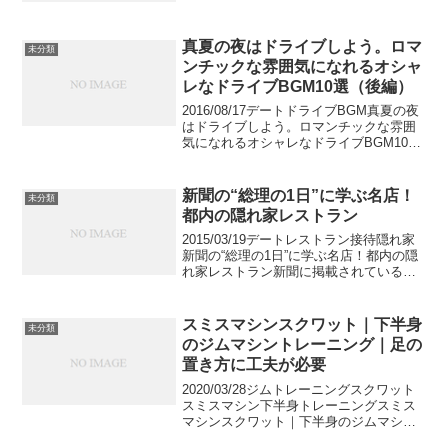
は、そんな「米」を原料にした米焼酎の
おすすめを紹介します。日本酒に似た部
分があるので、...
真夏の夜はドライブしよう。ロマ
未分類
ンチックな雰囲気になれるオシャ
レなドライブBGM10選（後編）
2016/08/17デートドライブBGM真夏の夜
はドライブしよう。ロマンチックな雰囲
気になれるオシャレなドライブBGM10選
（後編）これからの季節、美味しいディ
ナーを楽しんだ後に、デートに出かける
という方も多いかと思います。おしゃれ
新聞の“総理の1日”に学ぶ名店！
未分類
な洋楽を...
都内の隠れ家レストラン
2015/03/19デートレストラン接待隠れ家
新聞の“総理の1日”に学ぶ名店！都内の隠
れ家レストラン新聞に掲載されている首
相動静。首相の一日の行動が記されてい
るこの欄には、公務はもちろん、訪れた
レストランまで公表されていますね。一
スミスマシンスクワット｜下半身
未分類
見さんお断...
のジムマシントレーニング｜足の
置き方に工夫が必要
2020/03/28ジムトレーニングスクワット
スミスマシン下半身トレーニングスミス
マシンスクワット｜下半身のジムマシン
トレーニング｜足の置き方に工夫が必要