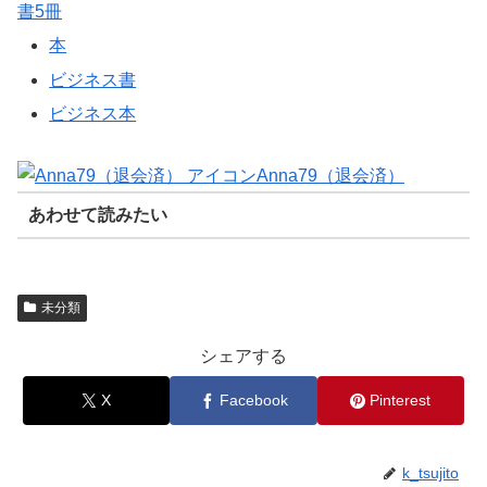
書5冊
本
ビジネス書
ビジネス本
Anna79（退会済）
あわせて読みたい
未分類
シェアする
X
Facebook
Pinterest
k_tsujito