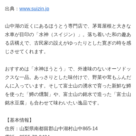
出典：
www.suizin.jp
山中湖の近くにあるほうとう専門店で、茅葺屋根と大きな
水車が目印の「水神（スイジン）」。落ち着いた和の趣あ
る店構えで、古民家の設えがゆったりとした寛ぎの時を感
じさせてくれます。
おすすめは「水神ほうとう」で、外連味のないオーソドッ
クスな一品。あっさりとした味付けで、野菜や茸もふんだ
んに入っています。そして富士山の湧水で育った新鮮な鱒
を使った「鱒の燻製」や、富士山の銘水で造った「富士山
銘水豆腐」も合わせて味わいたい逸品です。
【基本情報】
住所：山梨県南都留郡山中湖村山中865-14