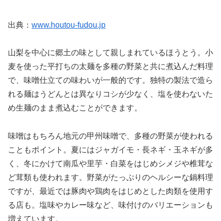
出典：
www.houtou-fudou.jp
山梨を中心に郷土の味として親しまれているほうとう。小
麦を使った平打ちの太麺を多種の野菜と共に煮込んだ料理
で、味噌仕立ての味わいが一般的です。独特の製法で造ら
れる麺はうどんとは異なりコシが少なく、塩を使わないた
め生麺のまま煮込むことができます。
味噌はもちろん地元の甲州味噌で、多種の野菜が使われる
こともポイント。夏にはジャガイモ・長ネギ・玉ネギが多
く、冬にかけて南瓜や里芋・白菜をはじめシメジや椎茸な
ど茸類も使われます。野菜がたっぷりのヘルシーな鍋料理
ですが、最近では豚肉や鶏肉をはじめとした肉類を使用す
る店も。塩味やカレー味など、味付けのバリエーションも
増えています。