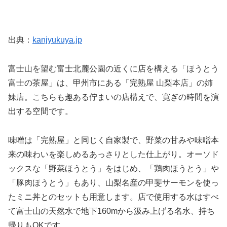
出典：
kanjyukuya.jp
富士山を望む富士北麓公園の近くに店を構える「ほうとう
富士の茶屋」は、甲州市にある「完熟屋 山梨本店」の姉
妹店。こちらも趣ある佇まいの店構えで、寛ぎの時間を演
出する空間です。
味噌は「完熟屋」と同じく自家製で、野菜の甘みや味噌本
来の味わいを楽しめるあっさりとした仕上がり。オーソド
ックスな「野菜ほうとう」をはじめ、「鶏肉ほうとう」や
「豚肉ほうとう」もあり、山梨名産の甲斐サーモンを使っ
たミニ丼とのセットも用意します。店で使用する水はすべ
て富士山の天然水で地下160mから汲み上げる名水、持ち
帰りもOKです。