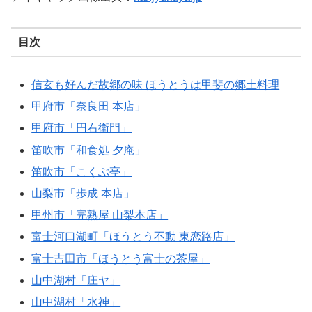
目次
信玄も好んだ故郷の味 ほうとうは甲斐の郷土料理
甲府市「奈良田 本店」
甲府市「円右衛門」
笛吹市「和食処 夕庵」
笛吹市「こくぶ亭」
山梨市「歩成 本店」
甲州市「完熟屋 山梨本店」
富士河口湖町「ほうとう不動 東恋路店」
富士吉田市「ほうとう富士の茶屋」
山中湖村「庄ヤ」
山中湖村「水神」