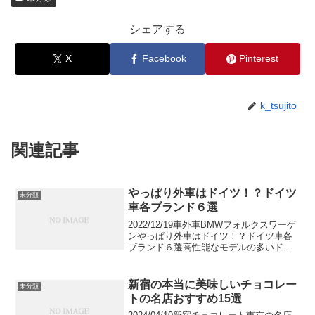
シェアする
X
Facebook
Pinterest
k_tsujito
関連記事
やっぱり外車はドイツ！？ドイツ
未分類
車各ブランド６選
2022/12/19車外車BMWフォルクスワーゲ
ンやっぱり外車はドイツ！？ドイツ車各
ブランド６選高性能なモデルの多いドイ
ツ車。日本でもお馴染みですが、ドイツ
車にはどの様なブランドがあるか今一度
ご紹介していきます。masak.csi70,97...
新宿の本当に美味しいチョコレー
未分類
トの名店おすすめ15選