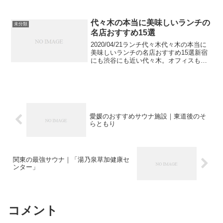
にした「DISNEY DESIGN COLLECTION
by SHIPS」2019年10月5日から、ディズ
ニー...
代々木の本当に美味しいランチの
未分類
名店おすすめ15選
2020/04/21ランチ代々木代々木の本当に
美味しいランチの名店おすすめ15選新宿
にも渋谷にも近い代々木。オフィスもた
くさん構えており、ランチ時はたくさん
の人が安い・美味しい・おしゃれな食事
を求めて街を歩いています。今回は、ひ
とりでも入り...
愛媛のおすすめサウナ施設｜東道後のそ
らともり
関東の最強サウナ｜「湯乃泉草加健康セ
ンター」
コメント