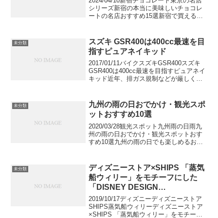
2024/04/10新宿チョコレート東京の名店
シリーズ新宿の本当に美味しいチョコレ
ートの名店おすすめ15選新宿で買える美
味しいチョコレートの名店15選をご紹介
します。世界的に有名な高級チョコレー
トショップや、食べログにて高評価を得
スズキ GSR400は400cc最速を目
未分類
ている店、...
指すピュアネイキッド
2017/01/11バイクスズキGSR400スズキ
GSR400は400cc最速を目指すピュアネイ
キッド近年、排ガス規制などが厳しくな
り、中型バイククラスでは2気筒が中心と
なっている新車販売市場ですが、
GSR400は4気筒エンジンを採用して...
九州の雨の日おでかけ・観光スポ
未分類
ットおすすめ10選
2020/03/28観光スポット九州雨の日雨九
州の雨の日おでかけ・観光スポットおす
すめ10選九州の雨の日でも楽しめるおで
かけ先や観光スポットをご紹介します。
休みの日なのに雨が降っているとおでか
けできずに気分も沈みがち。そんな時は
ディズニーストア×SHIPS 「蒸気
未分類
雨でも楽しめ...
船ウィリー」をモチーフにした
「DISNEY DESIGN
COLLECTION by SHIPS」
2019/10/17ディズニーディズニーストア
SHIPS蒸気船ウィリーディズニーストア
×SHIPS 「蒸気船ウィリー」をモチーフ