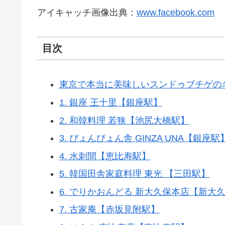
アイキャッチ画像出典：
www.facebook.com
目次
東京で本当に美味しいスンドゥブチゲの
1. 銀座 王十里【銀座駅】
2. 和韓料理 若狭【池尻大橋駅】
3. ぴょんぴょん舎 GINZA UNA【銀座駅
4. 水刺間【恵比寿駅】
5. 韓国田舎家庭料理 東光 【三田駅】
6. でりかおんどる 新大久保本店【新大
7. 古家庵【赤坂見附駅】