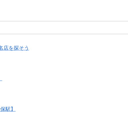
名店を探そう
】
久保駅】