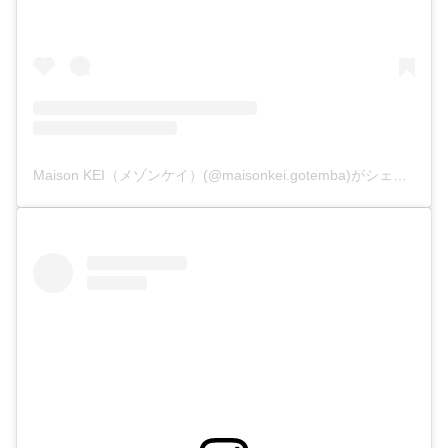
Maison KEI（メゾンケイ）(@maisonkei.gotemba)がシェアした投稿