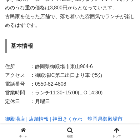
めのうな重の価格は3,800円からとなっています。
古民家を使った店舗で、落ち着いた雰囲気でランチが楽し
めるはずです。
基本情報
住所 ：静岡県御殿場市東山964-6
アクセス ：御殿場IC第二出口より車で5分
電話番号 ：0550-82-4808
営業時間 ：ランチ11:30~15:00(L.O 14:30)
定休日 ：月曜日
御殿場店 | 店舗情報 | 神田きくかわ 静岡県御殿場市
神田きくかわは本場直送のうなぎを大胆に使用したうな重
を始め、昭和22年からこだわりの鰻をみなさまにご提供
ホーム
検索
トップ