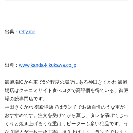
出典：
retty.me
出典：
www.kanda-kikukawa.co.jp
御殿場ICから車で5分程度の場所にある神田きくかわ 御殿
場店はクチコミサイト食べログで高評価を得ている、御殿
場の鰻専門店です。
神田きくかわ 御殿場店ではランチでお店自慢のうな重が
おすすめです。注文を受けてから蒸し、タレを漬けてじっ
くりと焼き上げるうな重はリピーターも多い絶品です。う
なぎ職人が一枚一枚丁寧に焼き上げます。ランチでおすす