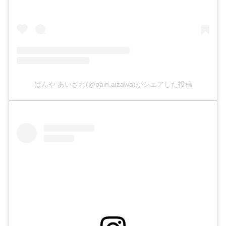
ぱんや あいざわ(@pain.aizawa)がシェアした投稿