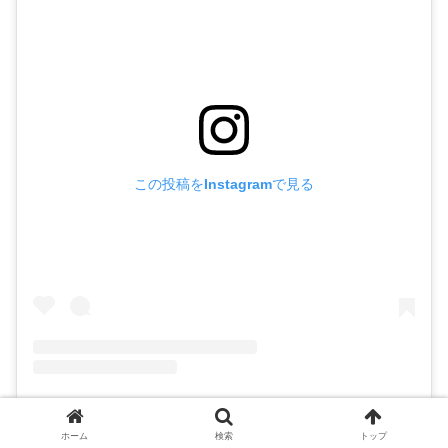
この投稿をInstagramで見る
ぱんや あいざわ(@pain.aizawa)がシェアした投稿
ホーム
検索
トップ