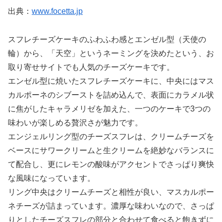
出典：
www.focetta.jp
スフレチーズケーキのふわふわ感とエンゼル型（天使の
輪）から、「天空」というネーミングを決めたという、お
取り寄せサイトでも人気のチーズケーキです。
エンゼル型に焼いたスフレチーズケーキに、中央にはマス
カルポーネのシブーストを詰め込んで、表面にカラメル状
に焦がしたキャラメリゼを加えた、一つのケーキで3つの
味わいが楽しめる贅沢さが魅力です。
エンジェルリング型のチーズスフレは、クリームチーズを
ベースにサワークリームと生クリームを絶妙なバランスに
て配合し、更にレモンの酸味がアクセントでさっぱり爽快
な風味になっています。
リング中央はクリームチーズと相性が良い、マスカルポー
ネチーズが詰まっています。濃厚な味わいなので、さっぱ
りとしたチーズスフレの部分と合わせて食べると飽きずに