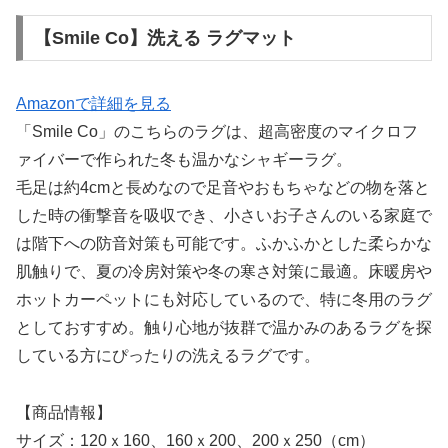
【Smile Co】洗える ラグマット
Amazonで詳細を見る
「Smile Co」のこちらのラグは、超高密度のマイクロフ
ァイバーで作られた冬も温かなシャギーラグ。
毛足は約4cmと長めなので足音やおもちゃなどの物を落と
した時の衝撃音を吸収でき、小さいお子さんのいる家庭で
は階下への防音対策も可能です。ふかふかとした柔らかな
肌触りで、夏の冷房対策や冬の寒さ対策に最適。床暖房や
ホットカーペットにも対応しているので、特に冬用のラグ
としておすすめ。触り心地が抜群で温かみのあるラグを探
している方にぴったりの洗えるラグです。
【商品情報】
サイズ：120ｘ160、160ｘ200、200ｘ250（cm）