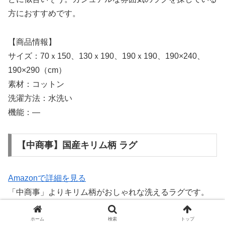
方におすすめです。
【商品情報】
サイズ：70ｘ150、130ｘ190、190ｘ190、190×240、
190×290（cm）
素材：コットン
洗濯方法：水洗い
機能：―
【中商事】国産キリム柄 ラグ
Amazonで詳細を見る
「中商事」よりキリム柄がおしゃれな洗えるラグです。
コットン特有のサラリとした肌触りが特徴で、素足に心地
良いのが魅力。両面使いが可能で、裏返すと色が反転しお
ホーム
検索
トップ