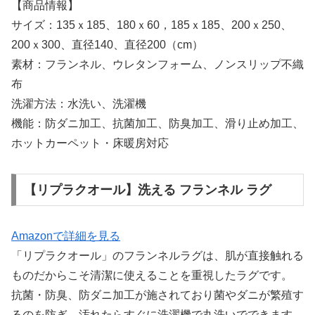
【商品情報】
サイズ：135ｘ185、180ｘ60，185ｘ185、200ｘ250、
200ｘ300、直径140、直径200（cm）
素材：フランネル、ウレタンフォーム、ノンスリップ不織
布
洗濯方法：水洗い、洗濯機
機能：防ダニ加工、抗菌加工、防臭加工、滑り止め加工、
ホットカーペット・床暖房対応
【リプラクオール】洗える フランネル ラグ
Amazonで詳細を見る
「リプラクオール」のフランネルラグは、肌が直接触れる
ものだからこそ清潔に使えることを重視したラグです。
抗菌・防臭、防ダニ加工が施されており菌やダニが繁殖す
るのを防ぎ、汚れたらすぐに洗濯機で丸洗いでできます。