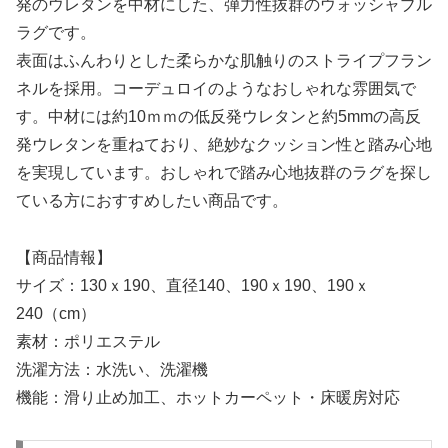
発のウレタンを中材にした、弾力性抜群のウォッシャブル
ラグです。
表面はふんわりとした柔らかな肌触りのストライプフラン
ネルを採用。コーデュロイのようなおしゃれな雰囲気で
す。中材には約10ｍｍの低反発ウレタンと約5mmの高反
発ウレタンを重ねており、絶妙なクッション性と踏み心地
を実現しています。おしゃれで踏み心地抜群のラグを探し
ている方におすすめしたい商品です。
【商品情報】
サイズ：130ｘ190、直径140、190ｘ190、190ｘ
240（cm）
素材：ポリエステル
洗濯方法：水洗い、洗濯機
機能：滑り止め加工、ホットカーペット・床暖房対応