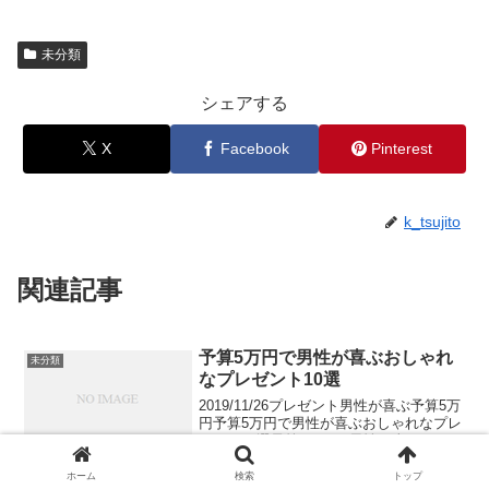
未分類
シェアする
X
Facebook
Pinterest
k_tsujito
関連記事
予算5万円で男性が喜ぶおしゃれ
未分類
なプレゼント10選
2019/11/26プレゼント男性が喜ぶ予算5万
円予算5万円で男性が喜ぶおしゃれなプレ
ゼント10選予算5万円で男性が喜ぶおしゃ
れなプレゼント10選をご紹介します。大
切な人にプレゼントを選ぶとき、喜んで
ホーム
検索
トップ