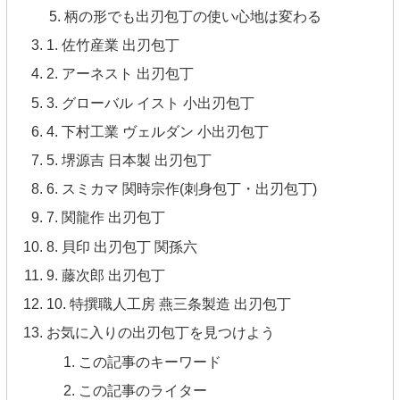
柄の形でも出刃包丁の使い心地は変わる
1. 佐竹産業 出刃包丁
2. アーネスト 出刃包丁
3. グローバル イスト 小出刃包丁
4. 下村工業 ヴェルダン 小出刃包丁
5. 堺源吉 日本製 出刃包丁
6. スミカマ 関時宗作(刺身包丁・出刃包丁)
7. 関龍作 出刃包丁
8. 貝印 出刃包丁 関孫六
9. 藤次郎 出刃包丁
10. 特撰職人工房 燕三条製造 出刃包丁
お気に入りの出刃包丁を見つけよう
この記事のキーワード
この記事のライター