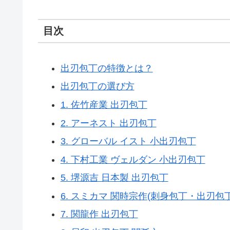
目次
出刃包丁の特徴とは？
出刃包丁の選び方
1. 佐竹産業 出刃包丁
2. アーネスト 出刃包丁
3. グローバル イスト 小出刃包丁
4. 下村工業 ヴェルダン 小出刃包丁
5. 堺源吉 日本製 出刃包丁
6. スミカマ 関時宗作(刺身包丁・出刃包丁
7. 関龍作 出刃包丁