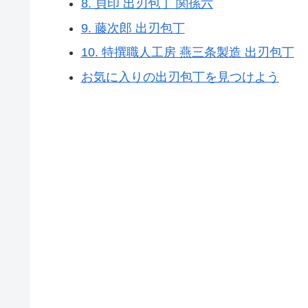
8. 貝印 出刃包丁 関孫六
9. 藤次郎 出刃包丁
10. 特撰職人工房 燕三条製造 出刃包丁
お気に入りの出刃包丁を見つけよう