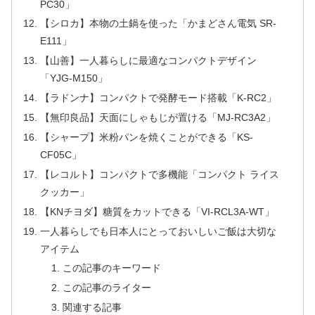
PC30」
【シロカ】本物の土鍋を使った「かまどさん電気 SR-
E111」
【山善】一人暮らしに最適なコンパクトデザイン
「YJG-M150」
【ラドンナ】コンパクトで発酵モード搭載「K-RC2」
【無印良品】天面にしゃもじが置ける「MJ-RC3A2」
【シャープ】米粉パンを焼くことができる「KS-
CF05C」
【レコルト】コンパクトで多機能「コンパクト ライス
クッカー」
【KNチヨダ】糖質をカットできる「VI-RCL3A-WT」
一人暮らしでも日本人にとっておいしいご飯は大切な
アイテム
この記事のキーワード
この記事のライター
関連する記事