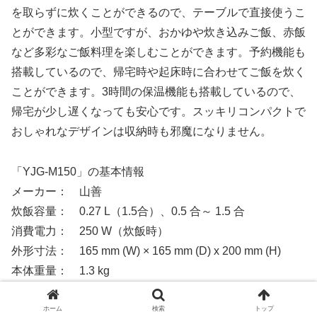
を取らずに炊くことができるので、テーブルで直接使うこ
とができます。小型ですが、おかゆや炊き込みご飯、赤飯
など多彩なご飯料理を楽しむことができます。予約機能も
搭載しているので、帰宅時や起床時に合わせてご飯を炊く
ことができます。3時間の保温機能も搭載しているので、
帰宅が少し遅くなっても安心です。スッキリコンパクトで
おしゃれなデザインは収納時も邪魔になりません。
「YJG-M150」の基本情報
メーカー： 山善
炊飯容量： 0.27 L（1.5合）、0.5 合～ 1.5 合
消費電力： 250 W（炊飯時）
外形寸法： 165 mm (W) × 165 mm (D) x 200 mm (H)
本体重量： 1.3 kg
カラー： ブラック、ホワイト
付属品： しゃもじ、計量カップ
ホーム
検索
トップ