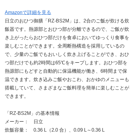
Amazonで詳細を見る
日立のおひつ御膳「RZ-BS2M」は、2合のご飯が炊ける炊
飯器です。熱源部とおひつ部が分離できるので、ご飯が炊
き上がったらおひつ部だけを食卓においてゆっくり食事を
楽しむことができます。全周断熱構造を採用しているの
で、少量のご飯でもおいしく炊き上げることができ、おひ
つ部だけでも約2時間は65℃をキープします。おひつ部を
熱源部にもどすと自動的に保温機能が働き、6時間まで保
温できます。炊き込みご飯やおこわ、おかゆのメニューも
搭載していて、さまざまなご飯料理を簡単に楽しむことが
できます。
「RZ-BS2M」の基本情報
メーカー： 日立
炊飯容量： 0.36 L（2.0 合）、0.09 L～0.36 L