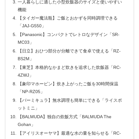
一人暮らしに適した小型炊飯器のサイズと使いやすい
機能
【タイガー魔法瓶】ご飯とおかずを同時調理できる
「JAJ-G550」
【Panasonic】コンパクトでレトロなデザイン「SR-
MC03」
【日立】おひつ部分が分離できて食卓で使える「RZ-
BS2M」
【東芝】本格的なかまど炊きを追求した炊飯器「RC-
4ZWJ」
【象印マホービン】炊き上がったご飯を30時間保温
「NP-RZ05」
【バーミキュラ】無水調理も簡単にできる「ライスポ
ットミニ」
【BALMUDA】独自の炊飯方式「BALMUDA The
Gohan」
【アイリスオーヤマ】最適な水の量を知らせる「RC-