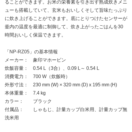
ることができます。お米の栄養素を引き出す熟成炊きメニ
ューも搭載していて、玄米もおいしくそして旨味たっぷり
に炊き上げることができます。底にとりつけたセンサーが
釜内の温度を最適に制御して、炊き上がったごはんを30
時間おいしく保温できます。
「NP-RZ05」の基本情報
メーカー： 象印マホービン
炊飯容量： 0.54 L（3合）、0.09 L～ 0.54 L
消費電力： 700 W（炊飯時）
外形寸法： 230 mm (W) × 320 mm (D) x 195 mm (H)
本体重量： 7.4 kg
カラー： ブラック
付属品： しゃもじ、計量カップ白米用、計量カップ無
洗米用