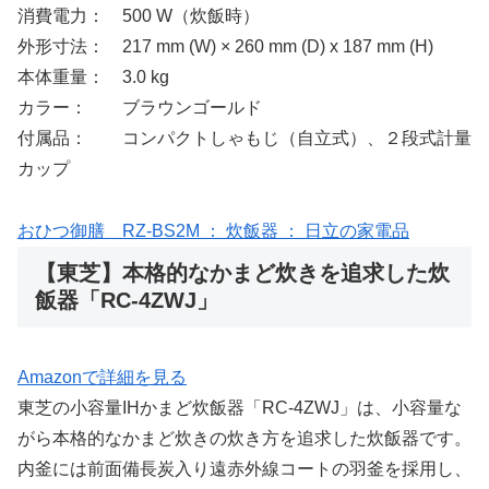
消費電力： 500 W（炊飯時）
外形寸法： 217 mm (W) × 260 mm (D) x 187 mm (H)
本体重量： 3.0 kg
カラー： ブラウンゴールド
付属品： コンパクトしゃもじ（自立式）、２段式計量
カップ
おひつ御膳 RZ-BS2M ： 炊飯器 ： 日立の家電品
【東芝】本格的なかまど炊きを追求した炊
飯器「RC-4ZWJ」
Amazonで詳細を見る
東芝の小容量IHかまど炊飯器「RC-4ZWJ」は、小容量な
がら本格的なかまど炊きの炊き方を追求した炊飯器です。
内釜には前面備長炭入り遠赤外線コートの羽釜を採用し、