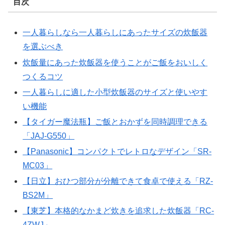
目次
一人暮らしなら一人暮らしにあったサイズの炊飯器
を選ぶべき
炊飯量にあった炊飯器を使うことがご飯をおいしく
つくるコツ
一人暮らしに適した小型炊飯器のサイズと使いやす
い機能
【タイガー魔法瓶】ご飯とおかずを同時調理できる
「JAJ-G550」
【Panasonic】コンパクトでレトロなデザイン「SR-
MC03」
【日立】おひつ部分が分離できて食卓で使える「RZ-
BS2M」
【東芝】本格的なかまど炊きを追求した炊飯器「RC-
4ZWJ」