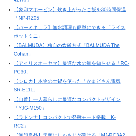
【象印マホービン】炊き上がったご飯を30時間保温
「NP-RZ05」
【バーミキュラ】無水調理も簡単にできる「ライス
ポットミニ」
【BALMUDA】独自の炊飯方式「BALMUDA The
Gohan」
【アイリスオーヤマ】最適な水の量を知らせる「RC-
PC30」
【シロカ】本物の土鍋を使った「かまどさん電気
SR-E111」
【山善】一人暮らしに最適なコンパクトデザイン
「YJG-M150」
【ラドンナ】コンパクトで発酵モード搭載「K-
RC2」
【無印良品】天面にしゃもじが置ける「MJ-RC3A2」