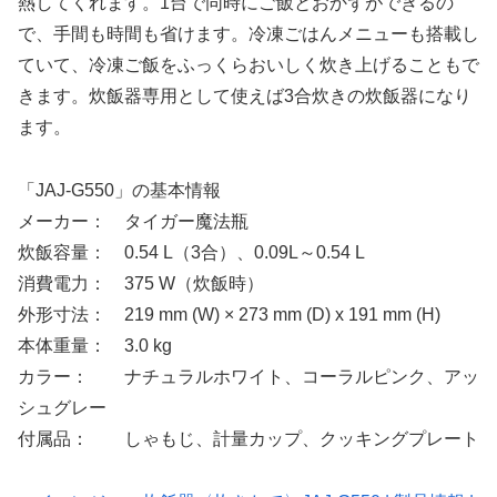
熱してくれます。1台で同時にご飯とおかずができるの
で、手間も時間も省けます。冷凍ごはんメニューも搭載し
ていて、冷凍ご飯をふっくらおいしく炊き上げることもで
きます。炊飯器専用として使えば3合炊きの炊飯器になり
ます。
「JAJ-G550」の基本情報
メーカー： タイガー魔法瓶
炊飯容量： 0.54 L（3合）、0.09L～0.54 L
消費電力： 375 W（炊飯時）
外形寸法： 219 mm (W) × 273 mm (D) x 191 mm (H)
本体重量： 3.0 kg
カラー： ナチュラルホワイト、コーラルピンク、アッ
シュグレー
付属品： しゃもじ、計量カップ、クッキングプレート