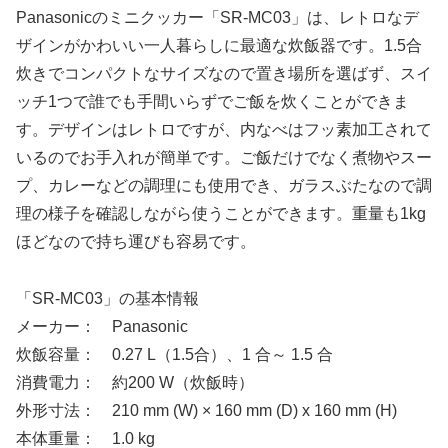
Panasonicのミニクッカー「SR-MC03」は、レトロなデ
ザインがかわいい一人暮らしに最適な炊飯器です。1.5合
炊きでコンパクトなサイズなので置き場所を選ばず、スイ
ッチ1つで誰でも手間いらずでご飯を炊くことができま
す。デザインはレトロですが、内なべはフッ素加工されて
いるのでお手入れが簡単です。ご飯だけでなく煮物やスー
プ、カレーなどの調理にも使用でき、ガラスぶたなので調
理の様子を確認しながら使うことができます。重量も1kg
ほどなので持ち運びも容易です。
「SR-MC03」の基本情報
メーカー： Panasonic
炊飯容量： 0.27 L（1.5合）、1 合～ 1.5 合
消費電力： 約200 W（炊飯時）
外形寸法： 210 mm (W) × 160 mm (D) x 160 mm (H)
本体重量： 1.0 kg