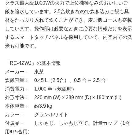
クラス最大級1000Wの火力で上位機種なみのおいしいご
飯を追求しています。2.5合炊きなので炊き込みご飯も具
材をたっぷり入れて炊くことができ、麦ご飯コースも搭載
しています。操作部は必要なときに必要な情報だけを表示
するスマートタッチパネルを採用していて、内釜内での洗
米も可能です。
「RC-4ZWJ」の基本情報
メーカー： 東芝
炊飯容量： 0.45 L（2.5合）、0.5 合～ 2.5 合
消費電力： 1,000 W（炊飯時）
外形寸法： 220 mm (W) × 289 mm (D) x 180 mm (H)
本体重量： 約3.9 kg
カラー： グランホワイト
付属品： しゃもじ、しゃもじ立て、計量カップ（1合
用/0.5合用）