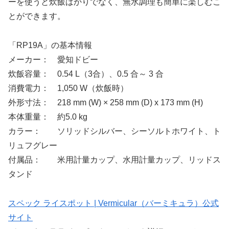
ーを使うと炊飯ばかりでなく、無水調理も簡単に楽しむこ
とができます。
「RP19A」の基本情報
メーカー： 愛知ドビー
炊飯容量： 0.54 L（3合）、0.5 合～ 3 合
消費電力： 1,050 W（炊飯時）
外形寸法： 218 mm (W) × 258 mm (D) x 173 mm (H)
本体重量： 約5.0 kg
カラー： ソリッドシルバー、シーソルトホワイト、ト
リュフグレー
付属品： 米用計量カップ、水用計量カップ、リッドス
タンド
スペック ライスポット | Vermicular（バーミキュラ）公式
サイト