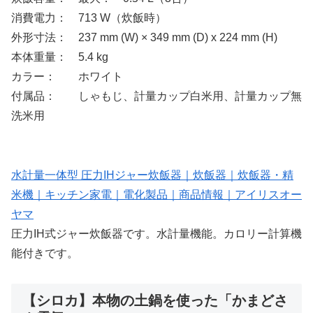
消費電力： 713 W（炊飯時）
外形寸法： 237 mm (W) × 349 mm (D) x 224 mm (H)
本体重量： 5.4 kg
カラー： ホワイト
付属品： しゃもじ、計量カップ白米用、計量カップ無
洗米用
水計量一体型 圧力IHジャー炊飯器｜炊飯器｜炊飯器・精
米機｜キッチン家電｜電化製品｜商品情報｜アイリスオー
ヤマ
圧力IH式ジャー炊飯器です。水計量機能。カロリー計算機
能付きです。
【シロカ】本物の土鍋を使った「かまどさ