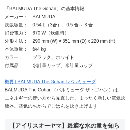
「BALMUDA The Gohan」の基本情報
メーカー： BALMUDA
炊飯容量： 0.54 L（3合）、0.5 合～ 3 合
消費電力： 670 W（炊飯時）
外形寸法： 290 mm (W) × 351 mm (D) x 220 mm (H)
本体重量： 約4 kg
カラー： ブラック、ホワイト
付属品： 水計量カップ、米計量カップ
概要 | BALMUDA The Gohan | バルミューダ
BALMUDA The Gohan（バルミューダ ザ・ゴハン）は、
エネルギーの使い方から見直した、まったく新しい電気炊
飯器。蒸気のちからでごはんを炊き上げます。
【アイリスオーヤマ】最適な水の量を知ら