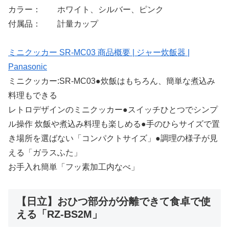
カラー： ホワイト、シルバー、ピンク
付属品： 計量カップ
ミニクッカー SR-MC03 商品概要 | ジャー炊飯器 |
Panasonic
ミニクッカー:SR-MC03●炊飯はもちろん、簡単な煮込み
料理もできる
レトロデザインのミニクッカー●スイッチひとつでシンプ
ル操作 炊飯や煮込み料理も楽しめる●手のひらサイズで置
き場所を選ばない「コンパクトサイズ」●調理の様子が見
える「ガラスふた」
お手入れ簡単「フッ素加工内なべ」
【日立】おひつ部分が分離できて食卓で使
える「RZ-BS2M」