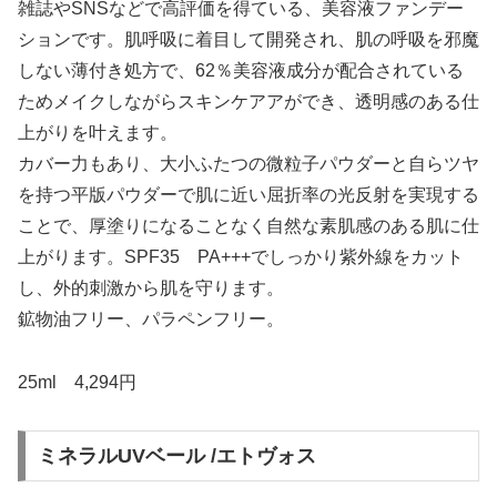
雑誌やSNSなどで高評価を得ている、美容液ファンデー
ションです。肌呼吸に着目して開発され、肌の呼吸を邪魔
しない薄付き処方で、62％美容液成分が配合されている
ためメイクしながらスキンケアアができ、透明感のある仕
上がりを叶えます。
カバー力もあり、大小ふたつの微粒子パウダーと自らツヤ
を持つ平版パウダーで肌に近い屈折率の光反射を実現する
ことで、厚塗りになることなく自然な素肌感のある肌に仕
上がります。SPF35 PA+++でしっかり紫外線をカット
し、外的刺激から肌を守ります。
鉱物油フリー、パラペンフリー。
25ml 4,294円
ミネラルUVベール /エトヴォス