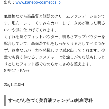
出典：
www.kanebo-cosmetics.jp
低価格ながら高品質と話題のクリームファンデーションで
す。毛穴・シミ・くすみをカバーして、きめが整った明る
いつや肌に仕上げてくれます。
くずれを防ぐフィットパウダー、明るさアップパウダーを
配合していて、高保湿で肌をしっかりうるおしてベタつか
ず、適度なカバー力を発揮しツヤ感お出してくれます。少
量でも良く伸びるテクスチャーは乾燥しがちな肌もしっと
りとしたフィット感でなめらかにきめを整えます。
SPF17・PA++
25g1,210円
すっぴん色づく美容液フォンデュ/純白専科