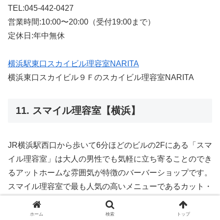
TEL:045-442-0427
営業時間:10:00〜20:00（受付19:00まで）
定休日:年中無休
横浜駅東口スカイビル理容室NARITA
横浜東口スカイビル９Ｆのスカイビル理容室NARITA
11. スマイル理容室【横浜】
JR横浜駅西口から歩いて6分ほどのビルの2Fにある「スマ
イル理容室」は大人の男性でも気軽に立ち寄ることのでき
るアットホームな雰囲気が特徴のバーバーショップです。
スマイル理容室で最も人気の高いメニューであるカット・
襟剃り付は2,400円で施術を受けることができるため、立
地も相まってとても通い続けやすいです。一般的に髪の毛
ホーム
検索
トップ