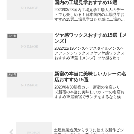
国内の工場見学おすすめ15選
2020/03/28国内工場見学工場大人のデー
トでも楽しめる！日本国内の工場見学お
すすめ15選工場見学はただ単に工場の稼
働を公開しているものから、企業の魅力
を発信するための専用の施設や観光スポ
ットになっているものもあります。学校
ツヤ感ワックスおすすめ15選【メ
未分類
の授業とは違...
ンズ】
2022/12/19メンズヘアスタイルメンズヘ
アアレンジワックスツヤツヤ感ワックス
おすすめ15選【メンズ】ツヤ感を出すこ
との出来るワックスおすすめ15選を紹介
します。ヘアスタイルにツヤを出すこと
でフォーマルな雰囲気であったり、ヘア
新宿の本当に美味しいカレーの名
未分類
スタイルに...
店おすすめ15選
2020/04/30新宿カレー新宿の名店シリー
ズ新宿の本当に美味しいカレーの名店お
すすめ15選新宿でランチをするなら候補
にあげたいのがカレー。こだわりを持っ
ているお店が多く、人気店や有名店がた
くさんあります。ライスでいただくカテ
ーからナンで...
土屋鞄製造所からラフに使える新作ビジ