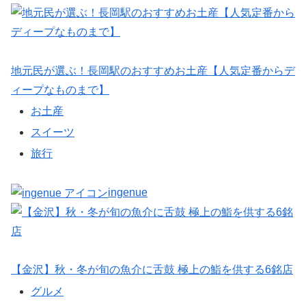
地元民が選ぶ！長岡駅のおすすめお土産【人気定番からデ
ィープなものまで】
お土産
スイーツ
旅行
ingenue
【金沢】秋・冬が旬の魚介に舌鼓 極上の鮨を供する6銘店
グルメ