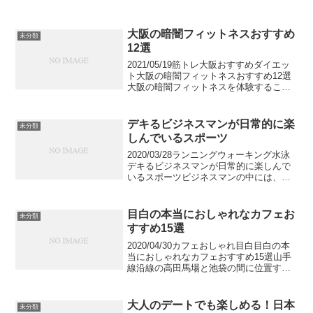
大阪の暗闇フィットネスおすすめ
未分類
12選
2021/05/19筋トレ大阪おすすめダイエッ
ト大阪の暗闇フィットネスおすすめ12選
大阪の暗闇フィットネスを体験すること
のできる施設を12選紹介します。暗闇の
中で音楽に合わせて体を動かす暗闇フィ
ットネスは運動ということを良い意味で
デキるビジネスマンが日常的に楽
未分類
忘れながら...
しんでいるスポーツ
2020/03/28ランニングウォーキング水泳
デキるビジネスマンが日常的に楽しんで
いるスポーツビジネスマンの中には、な
んとか時間を作って運動をしたいと考え
ている方も多いのではないでしょうか。
今回は誰でもすぐに始めることができる
目白の本当におしゃれなカフェお
未分類
スポーツをご紹...
すすめ15選
2020/04/30カフェおしゃれ目白目白の本
当におしゃれなカフェおすすめ15選山手
線沿線の高田馬場と池袋の間に位置する
目白駅。周辺に学習院大学をはじめとす
る多くの大学があることと、緑が多く上
品な雰囲気が特徴です。そんな目白です
大人のデートでも楽しめる！日本
未分類
が、実は上品...