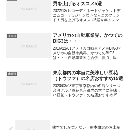
イシャツとコ...
男を上げるオススメ5選
2022/12/19コーディネートジャケットデ
ニムコーデGジャン買うならこのブラン
ド！男を上げるオススメ5選今年トレンド
のGジャン。色々なショップで売ってい
るからこそ、どれを選べば良いかと迷っ
てしまうかもしれません。でも、この記
アメリカの自動車業界。かつての
未分類
事を読めば大...
BIG3は・・・
2016/11/01アメリカ自動車アメ車BIG3ア
メリカの自動車業界。かつてのBIG3
は・・・自動車業界も合併、買収、吸収
とちょっと目を離したスキにいつの間に
かどのブランドがどのメーカーに、どの
メーカーがどのグループに入っているか
東京都内の本当に美味しい豆花
未分類
わからなく...
（トウファ）の名店おすすめ15選
2020/03/03東京東京都内の名店シリーズ
台湾グルメ豆花東京都内の本当に美味し
い豆花（トウファ）の名店おすすめ15選
お豆腐のようなスイーツである豆花。台
湾ブームの今特に注目されているヘルシ
ーなおやつです。都内にはテイクアウト
できる豆花も...
熊本でしか買えない！熊本限定のお土産