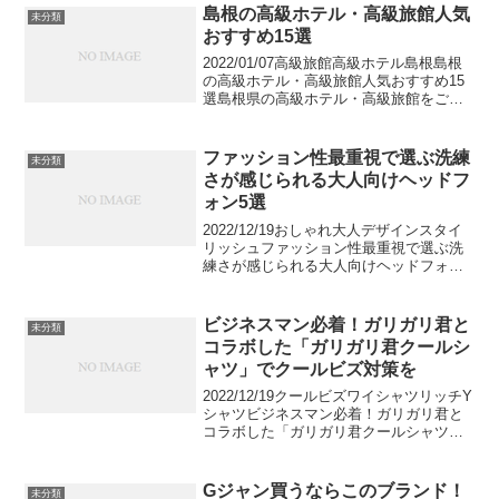
島根の高級ホテル・高級旅館人気
未分類
おすすめ15選
2022/01/07高級旅館高級ホテル島根島根
の高級ホテル・高級旅館人気おすすめ15
選島根県の高級ホテル・高級旅館をご紹
介します。コロナ禍でなかなか海外旅行
に行きづらい今、国内旅行の人気が急上
昇しています。日本に住んでいるのに意
ファッション性最重視で選ぶ洗練
未分類
外と訪れたこ...
さが感じられる大人向けヘッドフ
ォン5選
2022/12/19おしゃれ大人デザインスタイ
リッシュファッション性最重視で選ぶ洗
練さが感じられる大人向けヘッドフォン5
選上質なヘッドフォンといえば、やはり
音質重視のものが一般的かと思われま
す。ですが今回、あえて質より見た目を
ビジネスマン必着！ガリガリ君と
未分類
最重視して、紳...
コラボした「ガリガリ君クールシ
ャツ」でクールビズ対策を
2022/12/19クールビズワイシャツリッチY
シャツビジネスマン必着！ガリガリ君と
コラボした「ガリガリ君クールシャツ」
でクールビズ対策を夏の定番、ガリガリ
君。とうとうアイスの域を超えてビジネ
スシーンに進出してきました。なんとワ
Gジャン買うならこのブランド！
未分類