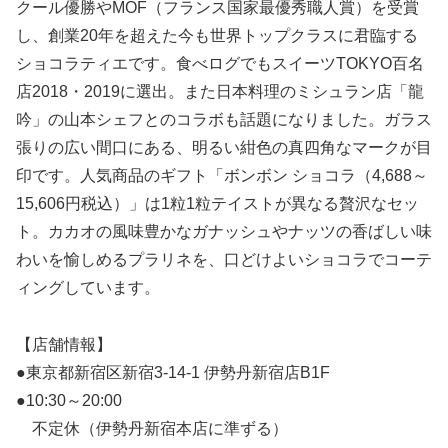
クール優勝やMOF（フランス国家最優秀職人賞）を受賞
し、創業20年を超えた今も世界トップクラスに君臨する
ショコラティエです。食べログでもスイーツTOKYO百名
店2018・2019に選出。また日本料理のミシュラン店「龍
吟」の山本シェフとのコラボも話題になりました。ガラス
張りの広い間口にある、明るい紺色の真四角なマークが目
印です。人気商品のギフト「ボンボン ショコラ（4,688～
15,606円税込）」は1粒1粒テイストが異なる贅沢なセッ
ト。カカオの風味豊かなガナッシュやナッツの香ばしい味
わいを愉しめるプラリネを、口どけよいショコラでコーテ
ィングしています。
【店舗情報】
●東京都新宿区新宿3-14-1 伊勢丹新宿店B1F
●10:30～20:00
不定休（伊勢丹新宿本店に準ずる）