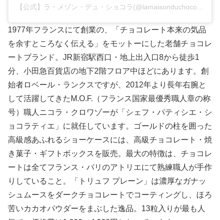
【公式】ラ・メゾン・デュ・ショコラ(@lamaisonduchocolat_jp)がシェアした投稿
1977年フランスにて創業の、「チョコレート本来の気品
を余すところなく伝える」をモットーにした老舗チョコレ
ートブランド。JR新宿駅西口・地上出入口8から徒歩1
分、小田急百貨店の地下2階フロア中ほどにあります。創
始者ロベール・ランクスですが、2012年より長年右腕と
して活躍してきたM.O.F.（フランス国家最優秀職人章の称
号）職人ニコラ・クロワゾーが「シェフ・パティシエ・シ
ョコラティエ」に就任しています。ゴールドの柱を囲った
高級感あふれるショーケースには、高級チョコレート・焼
き菓子・ギフトボックスを販売。最大の特徴は、チョコレ
ートは全てフランス・パリのアトリエにて熟練職人が手作
りしていること。「トリュフ プレーン」は濃厚なガナッ
シュムースをダークチョコレートでコーティングし、ほろ
苦いカカオパウダーをまぶした逸品。13粒入りが最も人