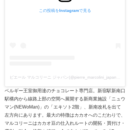
この投稿をInstagramで見る
ピエール マルコリーニ ジャパン(@pierre_marcolini_japan)がシェアした投稿
ベルギー王室御用達のチョコレート専門店。新宿駅新南口
駅構内から線路上部の空間へ展開する新商業施設「ニュウ
マン(NEWoMan)」の「エキソト2階」、新南改札を出て
左方向にあります。最大の特徴はカカオへのこだわりで、
マルコリーニはカカオ豆の仕入れルートの開拓・買付け・