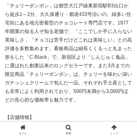
「チェリーボンボン」は都営大江戸線東新宿駅B3出口か
ら徒歩1～2分、大久保通り・都道433号沿いの、緑多い住
宅街にある地元密着型のチョコレート専門店です。1977
年開業の知る人ぞ知る老舗で、「ここでしか手に入らない
美味しさ」「チョコは苦手だけどこれは美味しい」との高
評価を多数集めます。看板商品は細長くくるっと丸まった
形をした「C-Black」で、新宿区より「しんじゅく逸品」
に選ばれた創業以来のロングセラーです。また3月までの
限定商品「チェリーボンボン」は、チェリーを味わい深い
ガナッシュクリームで包んだ一品。それぞれ手土産として
も非常によく利用されており、500円未満から3,000円ほ
どの良心的な価格帯も魅力です。
【店舗情報】
●東京都新宿区新宿7-20-10
ホーム
検索
トップ
●月水土13:00～18:00