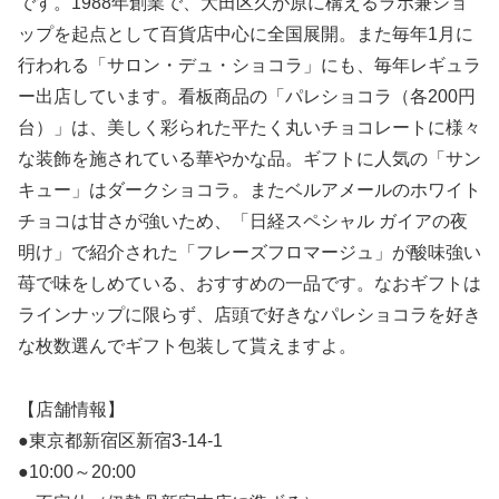
です。1988年創業で、大田区久が原に構えるラボ兼ショ
ップを起点として百貨店中心に全国展開。また毎年1月に
行われる「サロン・デュ・ショコラ」にも、毎年レギュラ
ー出店しています。看板商品の「パレショコラ（各200円
台）」は、美しく彩られた平たく丸いチョコレートに様々
な装飾を施されている華やかな品。ギフトに人気の「サン
キュー」はダークショコラ。またベルアメールのホワイト
チョコは甘さが強いため、「日経スペシャル ガイアの夜
明け」で紹介された「フレーズフロマージュ」が酸味強い
苺で味をしめている、おすすめの一品です。なおギフトは
ラインナップに限らず、店頭で好きなパレショコラを好き
な枚数選んでギフト包装して貰えますよ。
【店舗情報】
●東京都新宿区新宿3-14-1
●10:00～20:00