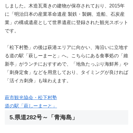
しました。木造瓦葺きの建物が保存されており、2015年
に「明治日本の産業革命遺産 製鉄・製鋼、造船、石炭産
業」の構成遺産として世界遺産に登録された観光スポット
です。
「松下村塾」の後は萩港エリアに向かい、海沿いに立地す
る道の駅「萩しーまーと」へ。こちらにある食事処の「維
新亭」がランチにおすすめで、「地魚たっぷり海鮮丼」や
「刺身定食」などを用意しており、タイミングが良ければ
「活イカ刺身」も味わえます。
萩市観光協会・松下村塾
道の駅「萩しーまーと」
5.県道282号～「青海島」