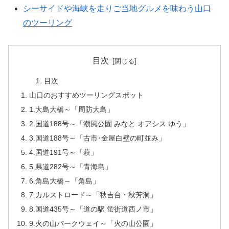
シーサイドや海峡を走りご当地グルメを味わう山口
のツーリング
目次
目次
山口のおすすめツーリングスポット
1.大島大橋～「周防大島」
2.国道188号～「潮風公園 みなと オアシス ゆう」
3.国道188号～「古市･金屋白壁の町並み」
4.国道191号～「萩」
5.県道282号～「青海島」
6.角島大橋～「角島」
7.カルストロード～「秋吉台・秋芳洞」
8.国道435号～「道の駅 蛍街道西ノ市」
9.火の山パークウェイ～「火の山公園」