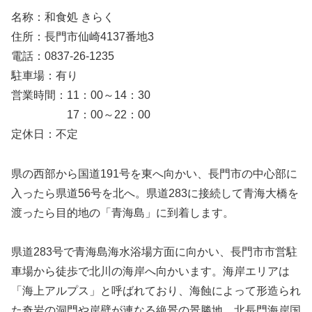
名称：和食処 きらく
住所：長門市仙崎4137番地3
電話：0837-26-1235
駐車場：有り
営業時間：11：00～14：30
17：00～22：00
定休日：不定
県の西部から国道191号を東へ向かい、長門市の中心部に
入ったら県道56号を北へ。県道283に接続して青海大橋を
渡ったら目的地の「青海島」に到着します。
県道283号で青海島海水浴場方面に向かい、長門市市営駐
車場から徒歩で北川の海岸へ向かいます。海岸エリアは
「海上アルプス」と呼ばれており、海蝕によって形造られ
た奇岩の洞門や岸壁が連なる絶景の景勝地。北長門海岸国