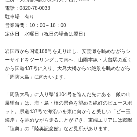
電話：0820-78-0033
駐車場：有り
営業時間：10：00～18：00
定休日：水曜日（祝日の場合は翌日）
岩国市から国道188号を走り出し、安芸灘を眺めながらシ
ーサイドをツーリングして南へ。山陽本線・大畠駅の近く
から国道437号に入り、大島大橋からの絶景を眺めながら
「周防大島」に向かいます。
「周防大島」に入り県道104号を進んだ先にある「飯の山
展望台」は、海・島・橋の景色を望める絶好のビュースポ
ット。県道437号で海沿いを東に向かうと美しい「ビー玉
海岸」を眺めながら走ることができ、東端エリアには戦艦
「陸奥」の「陸奥記念館」など見所があります。