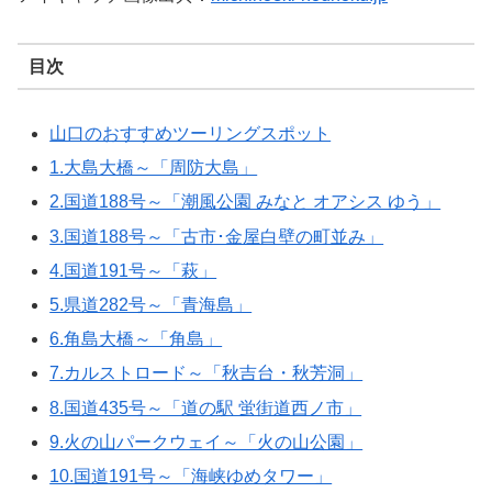
目次
山口のおすすめツーリングスポット
1.大島大橋～「周防大島」
2.国道188号～「潮風公園 みなと オアシス ゆう」
3.国道188号～「古市･金屋白壁の町並み」
4.国道191号～「萩」
5.県道282号～「青海島」
6.角島大橋～「角島」
7.カルストロード～「秋吉台・秋芳洞」
8.国道435号～「道の駅 蛍街道西ノ市」
9.火の山パークウェイ～「火の山公園」
10.国道191号～「海峡ゆめタワー」