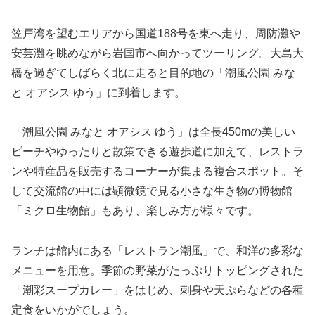
笠戸湾を望むエリアから国道188号を東へ走り、周防灘や
安芸灘を眺めながら岩国市へ向かってツーリング。大島大
橋を過ぎてしばらく北に走ると目的地の「潮風公園 みな
と オアシス ゆう」に到着します。
「潮風公園 みなと オアシス ゆう」は全長450mの美しい
ビーチやゆったりと散策できる遊歩道に加えて、レストラ
ンや特産品を販売するコーナーが集まる複合スポット。そ
して交流館の中には顕微鏡で見る小さな生き物の博物館
「ミクロ生物館」もあり、楽しみ方が様々です。
ランチは館内にある「レストラン潮風」で、和洋の多彩な
メニューを用意。季節の野菜がたっぷりトッピングされた
「潮彩スープカレー」をはじめ、刺身や天ぷらなどの各種
定食をいかがでしょう。