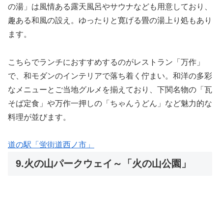
の湯」は風情ある露天風呂やサウナなども用意しており、
趣ある和風の設え。ゆったりと寛げる畳の湯上り処もあり
ます。
こちらでランチにおすすめするのがレストラン「万作」
で、和モダンのインテリアで落ち着く佇まい。和洋の多彩
なメニューとご当地グルメを揃えており、下関名物の「瓦
そば定食」や万作一押しの「ちゃんうどん」など魅力的な
料理が並びます。
道の駅「蛍街道西ノ市」
9.火の山パークウェイ～「火の山公園」