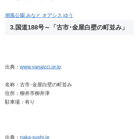
潮風公園 みなと オアシス ゆう
3.国道188号～「古市･金屋白壁の町並み」
出典：
www.yanaicci.or.jp
名称：古市･金屋白壁の町並み
住所：柳井市柳井津
駐車場：有り
出典：
naka-sushi.jp