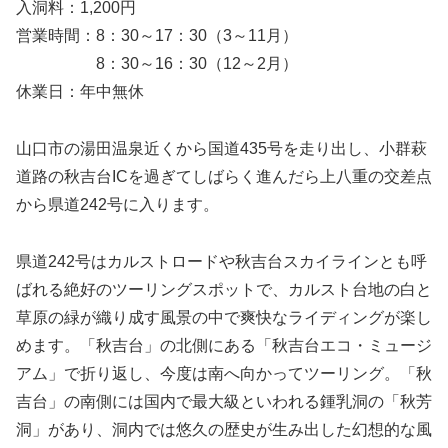
入洞料：1,200円
営業時間：8：30～17：30（3～11月）
8：30～16：30（12～2月）
休業日：年中無休
山口市の湯田温泉近くから国道435号を走り出し、小群萩
道路の秋吉台ICを過ぎてしばらく進んだら上八重の交差点
から県道242号に入ります。
県道242号はカルストロードや秋吉台スカイラインとも呼
ばれる絶好のツーリングスポットで、カルスト台地の白と
草原の緑が織り成す風景の中で爽快なライディングが楽し
めます。「秋吉台」の北側にある「秋吉台エコ・ミュージ
アム」で折り返し、今度は南へ向かってツーリング。「秋
吉台」の南側には国内で最大級といわれる鍾乳洞の「秋芳
洞」があり、洞内では悠久の歴史が生み出した幻想的な風