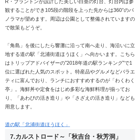
R・ブラントンが設計した美しい白亜の灯台、灯台内は参
観することができ105段の階段を上った先からは360°のパ
ノラマが望めます。周辺は公園として整備されていますの
で散策もどうぞ。
「角島」を後にしたら響灘に沿って南へ走り、海沿いに立
地する道の駅「北浦街道ほうほく」へ向かいます。こちら
はトリップアドバイザーの”2018年道の駅ランキング”で1
位に選ばれた人気のスポット。特産品やグルメなどバラエ
ティに富んでおり、ランチにおすすめするのが「わくわく
亭」。海鮮丼や定食をはじめ多彩な海鮮料理が揃ってお
り、「あわびの活き造り」や「さざえの活き造り」なども
用意します。
道の駅「北浦街道ほうほく」
7.カルストロード～「秋吉台・秋芳洞」