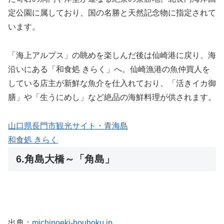
定公園に属しており、国の名勝と天然記念物に指定されて
います。
「海上アルプス」の眺めを楽しんだ後は仙崎港に戻り、海
沿いにある「和食処 きらく」へ。仙崎漁港の魚仲買人を
している店主が新鮮な魚介を仕入れており、「活きイカ御
膳」や「生うにめし」など絶品の海鮮料理が供されます。
山口県長門市観光サイト・青海島
和食処 きらく
6.角島大橋～「角島」
出典：
michinoeki-houhoku.jp