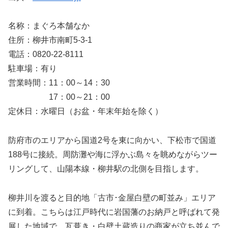
名称：まぐろ本舗なか
住所：柳井市南町5-3-1
電話：0820-22-8111
駐車場：有り
営業時間：11：00～14：30
17：00～21：00
定休日：水曜日（お盆・年末年始を除く）
防府市のエリアから国道2号を東に向かい、下松市で国道
188号に接続。周防灘や海に浮かぶ島々を眺めながらツー
リングして、山陽本線・柳井駅の北側を目指します。
柳井川を渡ると目的地「古市･金屋白壁の町並み」エリア
に到着。こちらは江戸時代に岩国藩のお納戸と呼ばれて発
展した地域で、瓦葺き・白壁土蔵造りの商家が立ち並んで