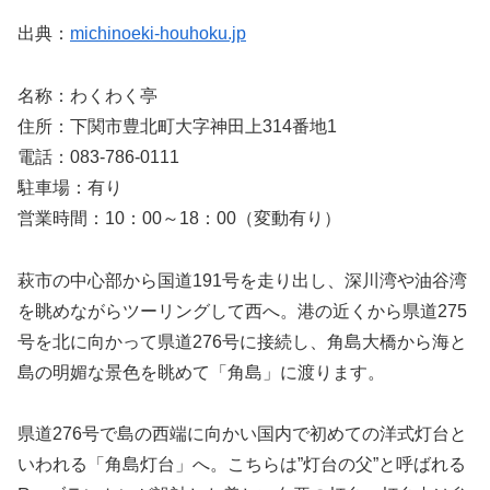
出典：
michinoeki-houhoku.jp
名称：わくわく亭
住所：下関市豊北町大字神田上314番地1
電話：083-786-0111
駐車場：有り
営業時間：10：00～18：00（変動有り）
萩市の中心部から国道191号を走り出し、深川湾や油谷湾
を眺めながらツーリングして西へ。港の近くから県道275
号を北に向かって県道276号に接続し、角島大橋から海と
島の明媚な景色を眺めて「角島」に渡ります。
県道276号で島の西端に向かい国内で初めての洋式灯台と
いわれる「角島灯台」へ。こちらは”灯台の父”と呼ばれる