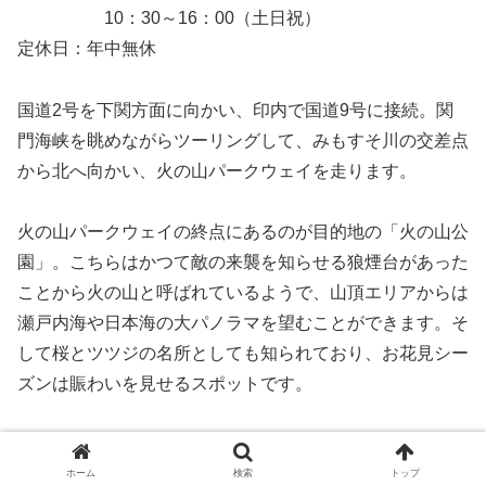
10：30～16：00（土日祝）
定休日：年中無休
国道2号を下関方面に向かい、印内で国道9号に接続。関
門海峡を眺めながらツーリングして、みもすそ川の交差点
から北へ向かい、火の山パークウェイを走ります。
火の山パークウェイの終点にあるのが目的地の「火の山公
園」。こちらはかつて敵の来襲を知らせる狼煙台があった
ことから火の山と呼ばれているようで、山頂エリアからは
瀬戸内海や日本海の大パノラマを望むことができます。そ
して桜とツツジの名所としても知られており、お花見シー
ズンは賑わいを見せるスポットです。
「火の山公園」の後は国道9号を関門海峡沿いに走り、シ
ョッピングモールの「カモンワーフ」へ。地元の特産品を
ホーム
検索
トップ