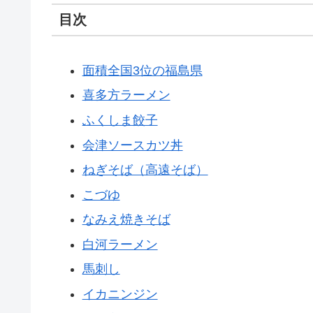
目次
面積全国3位の福島県
喜多方ラーメン
ふくしま餃子
会津ソースカツ丼
ねぎそば（高遠そば）
こづゆ
なみえ焼きそば
白河ラーメン
馬刺し
イカニンジン