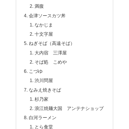
満腹
会津ソースカツ丼
なかじま
十文字屋
ねぎそば（高遠そば）
大内宿 三澤屋
そば処 こめや
こづゆ
渋川問屋
なみえ焼きそば
杉乃家
浪江焼麺大国 アンテナショップ
白河ラーメン
とら食堂