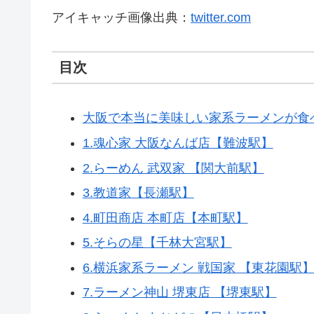
アイキャッチ画像出典：
twitter.com
目次
大阪で本当に美味しい家系ラーメンが食
1.魂心家 大阪なんば店【難波駅】
2.らーめん 武双家 【関大前駅】
3.教道家【長瀬駅】
4.町田商店 本町店【本町駅】
5.そらの星【千林大宮駅】
6.横浜家系ラーメン 戦国家 【東花園駅
7.ラーメン神山 堺東店 【堺東駅】