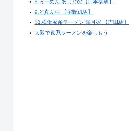
8.らーめん あじどの【日本橋駅】
9.ど真ん中 【宇野辺駅】
10.横浜家系ラーメン 満月家 【吉田駅】
大阪で家系ラーメンを楽しもう