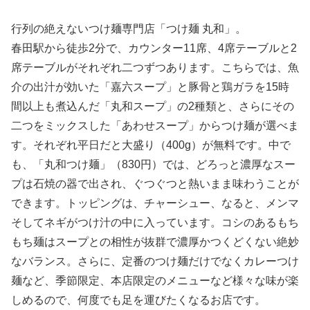
行列の絶えないつけ麺専門店「つけ麺 丸和」。
春田駅から徒歩2分で、カウンター11席、4席テーブルと2
席テーブルがそれぞれ二つずつあります。こちらでは、魚
介の出汁が効いた「嘉六スープ」と豚骨と鶏ガラを15時
間以上も煮込んだ「丸和スープ」の2種類と、さらにその
二つをミックスした「あわせスープ」からつけ麺が選べま
す。それぞれ平日だと大盛り（400g）が無料です。中で
も、「丸和つけ麺」（830円）では、どろっと濃厚なスー
プは石焼の器で出され、ぐつぐつと熱いまま味わうことが
できます。トッピングは、チャーシュー、なると、メンマ
そしてネギがつけ汁の中に入っています。コシのあるもち
もち麺はスープとの相性が抜群で濃厚かつくどくない絶妙
なバランス。さらに、定番のつけ麺だけでなくカレーつけ
麺など、季節限定、本店限定のメニューなど様々な味が楽
しめるので、何度でも足を運びたくなるお店です。