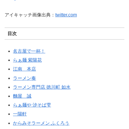
アイキャッチ画像出典：
twitter.com
目次
名古屋で一杯！
らぁ麺 紫陽花
江南 本店
ラーメン奏
ラーメン専門店 徳川町 如水
麵屋 誠
らぁ麺や 汐そば雫
一陽軒
からみそラーメン ふくろう