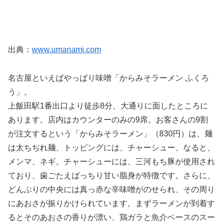
出典：
www.umanami.com
名古屋といえばやっぱり味噌「からみそラーメン ふくろ
う」。
上飯田駅1番出口より徒歩8分、大通りに面したところに
あります。店内はカウンターのみの9席。お客さんの9割
が注文するという「からみそラーメン」（830円）は、麺
は太ちぢれ麺、トッピングには、チャーシュー、なると、
メンマ、ネギ。チャーシューには、三河もち豚が使用され
ており、歯ごたえばっちり甘い脂身が特徴です。さらに、
どんぶりの中央には真っ赤な辛味噌がのせられ、その周り
にあおさが振りかけられています。まずラーメンが到着す
るとそのあおさの香りが漂い、鶏ガラと魚介ベースのスー