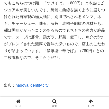
てもこちらのつけ麺、「つけそば」（800円）は本当にビ
ジュアルが美しいんです。綺麗に曲線を描くように盛りつ
けられた自家製の極太麺に、別皿で出されるメンマ、ネ
ギ、チャーシュー、味玉、海苔、赤柚子胡椒の具材たち。
麺は黒味がかったコシのあるものでもちもちの弾力が絶品
です。スープは豚骨、鶏ガラ、野菜、煮干し、魚介の5つ
がブレンドされた濃厚で旨味の深いもので、店主のこだわ
りが詰まっています。「濃厚塩中華そば」（780円）との
二枚看板なので、そちらもぜひ。
出典：
nagoya.identity.city
【店舗情報】
住所：名古屋市千種区豊年町3-18
ホーム
検索
トップ