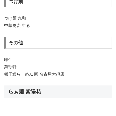
つけ麺
つけ麺 丸和
中華蕎麦 生る
その他
味仙
萬珍軒
煮干鰮らーめん 圓 名古屋大須店
らぁ麺 紫陽花