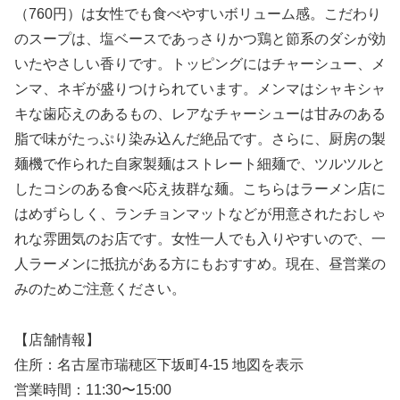
（760円）は女性でも食べやすいボリューム感。こだわり
のスープは、塩ベースであっさりかつ鶏と節系のダシが効
いたやさしい香りです。トッピングにはチャーシュー、メ
ンマ、ネギが盛りつけられています。メンマはシャキシャ
キな歯応えのあるもの、レアなチャーシューは甘みのある
脂で味がたっぷり染み込んだ絶品です。さらに、厨房の製
麺機で作られた自家製麺はストレート細麺で、ツルツルと
したコシのある食べ応え抜群な麺。こちらはラーメン店に
はめずらしく、ランチョンマットなどが用意されたおしゃ
れな雰囲気のお店です。女性一人でも入りやすいので、一
人ラーメンに抵抗がある方にもおすすめ。現在、昼営業の
みのためご注意ください。
【店舗情報】
住所：名古屋市瑞穂区下坂町4-15 地図を表示
営業時間：11:30〜15:00