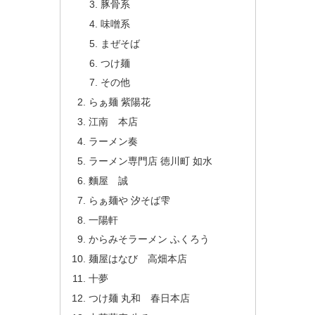
豚骨系
味噌系
まぜそば
つけ麺
その他
らぁ麺 紫陽花
江南 本店
ラーメン奏
ラーメン専門店 徳川町 如水
麵屋 誠
らぁ麺や 汐そば雫
一陽軒
からみそラーメン ふくろう
麺屋はなび 高畑本店
十夢
つけ麺 丸和 春日本店