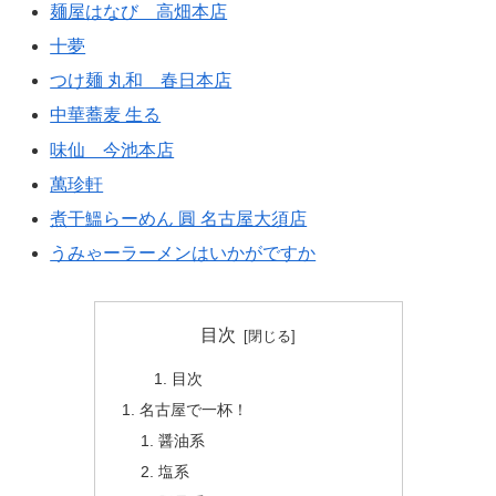
麺屋はなび 高畑本店
十夢
つけ麺 丸和 春日本店
中華蕎麦 生る
味仙 今池本店
萬珍軒
煮干鰮らーめん 圓 名古屋大須店
うみゃーラーメンはいかがですか
目次
目次
名古屋で一杯！
醤油系
塩系