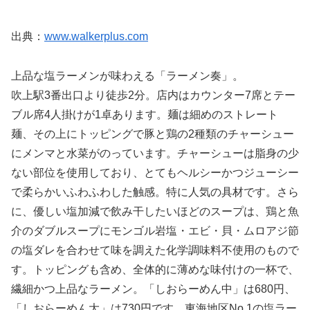
出典：
www.walkerplus.com
上品な塩ラーメンが味わえる「ラーメン奏」。
吹上駅3番出口より徒歩2分。店内はカウンター7席とテー
ブル席4人掛けが1卓あります。麺は細めのストレート
麺、その上にトッピングで豚と鶏の2種類のチャーシュー
にメンマと水菜がのっています。チャーシューは脂身の少
ない部位を使用しており、とてもヘルシーかつジューシー
で柔らかいふわふわした触感。特に人気の具材です。さら
に、優しい塩加減で飲み干したいほどのスープは、鶏と魚
介のダブルスープにモンゴル岩塩・エビ・貝・ムロアジ節
の塩ダレを合わせて味を調えた化学調味料不使用のもので
す。トッピングも含め、全体的に薄めな味付けの一杯で、
繊細かつ上品なラーメン。「しおらーめん中」は680円、
「しおらーめん大」は730円です。東海地区No.1の塩ラー