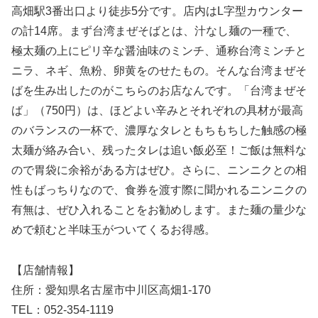
高畑駅3番出口より徒歩5分です。店内はL字型カウンター
の計14席。まず台湾まぜそばとは、汁なし麺の一種で、
極太麺の上にピリ辛な醤油味のミンチ、通称台湾ミンチと
ニラ、ネギ、魚粉、卵黄をのせたもの。そんな台湾まぜそ
ばを生み出したのがこちらのお店なんです。「台湾まぜそ
ば」（750円）は、ほどよい辛みとそれぞれの具材が最高
のバランスの一杯で、濃厚なタレともちもちした触感の極
太麺が絡み合い、残ったタレは追い飯必至！ご飯は無料な
ので胃袋に余裕がある方はぜひ。さらに、ニンニクとの相
性もばっちりなので、食券を渡す際に聞かれるニンニクの
有無は、ぜひ入れることをお勧めします。また麺の量少な
めで頼むと半味玉がついてくるお得感。
【店舗情報】
住所：愛知県名古屋市中川区高畑1-170
TEL：052-354-1119