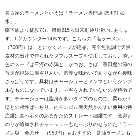
名古屋のラーメンといえば「ラーメン専門店 徳川町 如
水」。
森下駅より徒歩7分、県道215号出来町通り沿いにありま
す。L字カウンター14席です。こちらの「塩ラーメン」
（700円）は、とにかくスープが絶品。完全無化調で天然
素材の出汁で作られたダブルスープを使用しており、淡い
色のスープは三河の赤鶏と、かつお、さば、宗田鰹の節の
旨味が絶妙に混ざりあい、濃厚な味わいでありながら後味
さっぱりです。具材はチャーシューとメンマというシンプ
ルなものになっています。ネギを入れていないのが特徴で
す。チャーシューは脂身が多いタイプのもので、柔らかく
塩との相性ばっちり。内モンゴル産天然かんすい使用の特
注麺は食べ応えのあるかためストレート細麺です。煮卵と
のりが追加されチャーシューもたっぷりのせられた「ラー
メン塩 全のせ」（950円）もおすすめ。醤油ラーメンも