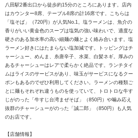
八田駅2番出口から徒歩約15分のところにあります。店内
はカウンター8席、テーブル8席の計16席です。こちらは
「塩そば」（720円）が人気No.1。塩ラーメンは、魚介の
香りがいい黄金色のスープは塩気の強い味わいで、適度な
硬さのある加水率の高い細麺の麺とよく絡み合います。塩
ラーメン好きにはたまらない塩加減です。トッピングはチ
ャーシュー、めんま、糸唐辛子、水菜、白髪ネギ。厚みの
あるチャーシューはレアで柔らかく絶品です。ランチタイ
ムはライスのサービスがあり、味玉がサービスになるクー
ポンもあるのでぜひ利用してください。ラーメンの種類ご
とに麺もそれぞれ違うものを使っていて、トロトロな牛す
じがのった「牛すじ台湾まぜそば」（850円）や噛み応え
抜群のチャーシューがのった「誠二郎」（850円）も人気
のお店です。
【店舗情報】