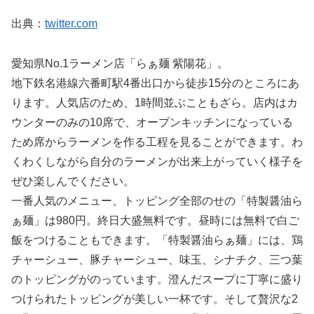
出典：
twitter.com
愛知県No.1ラーメン店「らぁ麺 紫陽花」。
地下鉄名港線六番町駅4番出口から徒歩15分のところにあ
ります。人気店のため、1時間並ぶこともざら。店内はカ
ウンターのみの10席で、オープンキッチンになっている
ため席からラーメンを作る工程を見ることができます。わ
くわくしながら自分のラーメンが出来上がっていく様子を
ぜひ楽しんでください。
一番人気のメニュー、トッピング全部のせの「特製醤油ら
ぁ麺」は980円。終日大盛無料です。昼時には無料で白ご
飯をつけることもできます。「特製醤油らぁ麺」には、鶏
チャーシュー、豚チャーシュー、味玉、シナチク、三つ葉
のトッピングがのっています。澄んだスープに丁寧に盛り
つけられたトッピングが美しい一杯です。そして贅沢な2