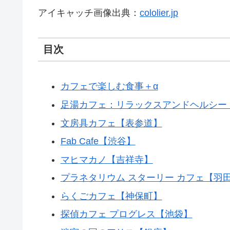
アイキャッチ画像出典：
cololier.jp
目次
カフェで楽しむ食事＋α
足湯カフェ：リラックスアンドヘルシー
文房具カフェ【表参道】
Fab Cafe【渋谷】
マヒマカノ【吉祥寺】
プラネタリウム スターリー カフェ【羽
らくごカフェ【神保町】
探偵カフェ プログレス【池袋】