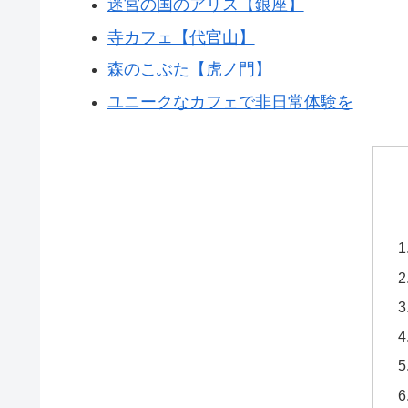
迷宮の国のアリス【銀座】
寺カフェ【代官山】
森のこぶた【虎ノ門】
ユニークなカフェで非日常体験を