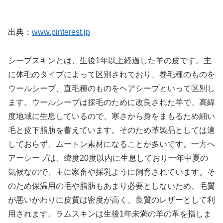
出典：
www.pinterest.jp
シープスキンとは、生後1年以上経過した羊の皮です。主
に体毛のタイプによって区別されており、巻毛種のものを
ウールシープ、直毛種のものをヘアシープといって区別し
ます。ウールシープは採毛のために改良された羊で、高緯
度地域に生息しているので、寒さから身をまもるため細い
毛と皮下脂肪を蓄えています。そのため革製品としては適
しておらず、ムートン素材になることが多いです。一方ヘ
アーシープは、緯度20度以内に生息しており一年中夏の
気候なので、主に家畜や採乳ように飼育されています。そ
のため保温用の毛や脂肪もあまり必要としないため、毛質
が悪いかわりに皮質は密度が高く、良質のレザーとして利
用されます。ラムスキンは生後1年未満の羊の革を指しま