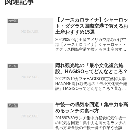
関連記事
【ノースカロライナ】シャーロッ
未分類
ト・ダグラス国際空港で買えるお
土産おすすめ15選
2020/03/28お土産アメリカ空港みやげ空
港【ノースカロライナ】シャーロット・
ダグラス国際空港で買えるお土産おすす
め15選アメリカ南部有数の地方都市ノー
スカロライナ州シャーロット。中南米、
アメリカ南部への玄関口として利用客の
隠れ観光地の「最小文化複合施
未分類
多いシャーロ...
設」HAGISOってどんなところ？
2022/12/19カフェHAGISO東京藝術大学
HANARE隠れ観光地の「最小文化複合施
設」HAGISOってどんなところ？昔なが
らの風情を残す谷中に佇む「HAGISO」
をご存知ですか？ホテル、カフェ、アト
リエが一体となった、これまでになか...
午後一の眠気を回避！集中力を高
未分類
めるランチの食べ方
2018/07/30ランチ集中力昼食眠気午後一
の眠気を回避！集中力を高めるランチの
食べ方昼食後の午後一番の作業や会議。
どうしようもない眠気に襲われて困った