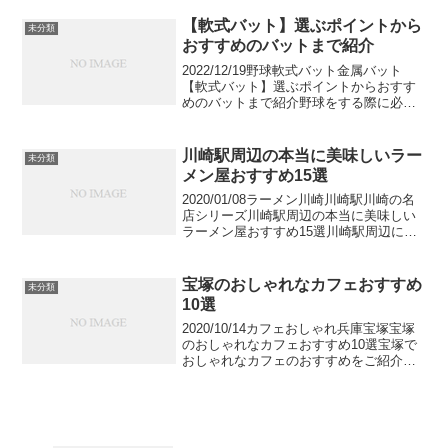
ことはありませんか？昼食後に眠くなる
のは睡眠や体のメカニズムだけでなく、
【軟式バット】選ぶポイントから
未分類
ランチの食べ方...
おすすめのバットまで紹介
2022/12/19野球軟式バット金属バット
【軟式バット】選ぶポイントからおすす
めのバットまで紹介野球をする際に必ず
使うバット。しかし、軟式のバットには
様々なメーカー・重さ・バランスなどが
あり、選ぶのも大変です。そこでこの記
川崎駅周辺の本当に美味しいラー
未分類
事では軟式バット...
メン屋おすすめ15選
2020/01/08ラーメン川崎川崎駅川崎の名
店シリーズ川崎駅周辺の本当に美味しい
ラーメン屋おすすめ15選川崎駅周辺には
美味しいラーメン屋さんがたくさんあり
ます。その中でも、有名店の支店から、
知る人ぞ知る川崎の名店まで絶対に外さ
宝塚のおしゃれなカフェおすすめ
未分類
ない店を厳選...
10選
2020/10/14カフェおしゃれ兵庫宝塚宝塚
のおしゃれなカフェおすすめ10選宝塚で
おしゃれなカフェのおすすめをご紹介し
ます。観光客や住民が多く集まる宝塚で
は、一休みできるおしゃれなカフェが多
いのが魅力的です。クチコミサイト食べ
ログで評価が...