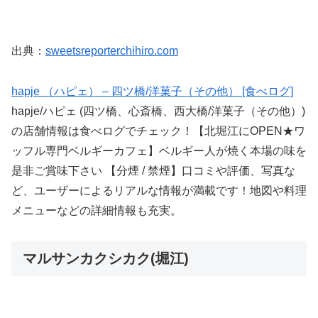
出典：
sweetsreporterchihiro.com
hapje （ハピェ） – 四ツ橋/洋菓子（その他） [食べログ]
hapje/ハピェ (四ツ橋、心斎橋、西大橋/洋菓子（その他）)
の店舗情報は食べログでチェック！【北堀江にOPEN★ワ
ッフル専門ベルギーカフェ】ベルギー人が焼く本場の味を
是非ご賞味下さい 【分煙 / 禁煙】口コミや評価、写真な
ど、ユーザーによるリアルな情報が満載です！地図や料理
メニューなどの詳細情報も充実。
マルサンカクシカク(堀江)