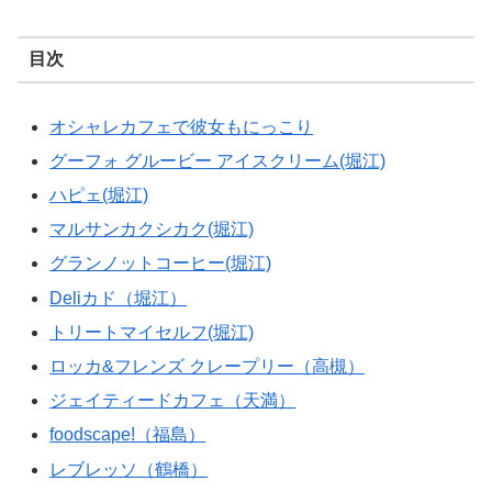
目次
オシャレカフェで彼女もにっこり
グーフォ グルービー アイスクリーム(堀江)
ハピェ(堀江)
マルサンカクシカク(堀江)
グランノットコーヒー(堀江)
Deliカド（堀江）
トリートマイセルフ(堀江)
ロッカ&フレンズ クレープリー（高槻）
ジェイティードカフェ（天満）
foodscape!（福島）
レブレッソ（鶴橋）