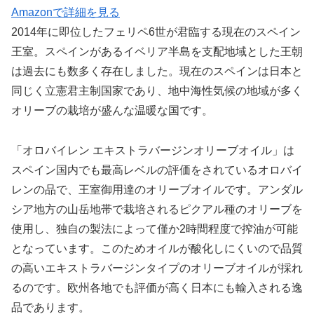
Amazonで詳細を見る
2014年に即位したフェリペ6世が君臨する現在のスペイン
王室。スペインがあるイベリア半島を支配地域とした王朝
は過去にも数多く存在しました。現在のスペインは日本と
同じく立憲君主制国家であり、地中海性気候の地域が多く
オリーブの栽培が盛んな温暖な国です。
「オロバイレン エキストラバージンオリーブオイル」は
スペイン国内でも最高レベルの評価をされているオロバイ
レンの品で、王室御用達のオリーブオイルです。アンダル
シア地方の山岳地帯で栽培されるピクアル種のオリーブを
使用し、独自の製法によって僅か2時間程度で搾油が可能
となっています。このためオイルが酸化しにくいので品質
の高いエキストラバージンタイプのオリーブオイルが採れ
るのです。欧州各地でも評価が高く日本にも輸入される逸
品であります。