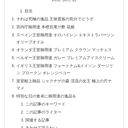
目次
それは究極の逸品 王侯貴族の気分でどうぞ
宮内庁御用達 本橙百果汁酢 花娘
スペイン王室御用達 オロバイレン エキストラバージン
オリーブオイル
オランダ王室御用達 プレミアム クラウン マッチェス
ベルギー王室御用達 ガレー プレミアムアイスクリーム
イギリス王室御用達 フォートナム&メイソン ダージリ
ン ブロークン オレンジペコー
皇室献上御品 シャクナゲの森 渓流の女王 極上の尺ヤ
マメ
特別な日の食卓に御用達の逸品を
この記事のキーワード
この記事のライター
関連する記事
あわせて読みたい