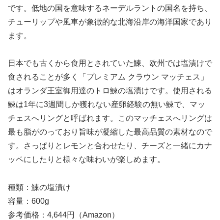
です。低地の国を意味するネーデルラントの国名を持ち、
チューリップや風車が象徴的な北海沿岸の海洋国家であり
ます。
日本でも古くから食用とされていた鰊、欧州では塩漬けで
食されることが多く「プレミアム クラウン マッチェス」
はオランダ王室御用達のトロ鰊の塩漬けです。使用される
鰊は1年に3週間しか獲れない産卵経験の無い鰊で、マッ
チェスへリングと呼ばれます。このマッチェスへリングは
最も脂がのっており旨味が凝縮した最高品質の素材なので
す。さっぱりとレモンと合わせたり、チーズと一緒にカナ
ッペにしたりと様々な味わいが楽しめます。
種類：鰊の塩漬け
容量：600g
参考価格：4,644円（Amazon）