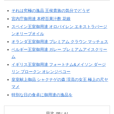
それは究極の逸品 王侯貴族の気分でどうぞ
宮内庁御用達 本橙百果汁酢 花娘
スペイン王室御用達 オロバイレン エキストラバージ
ンオリーブオイル
オランダ王室御用達 プレミアム クラウン マッチェス
ベルギー王室御用達 ガレー プレミアムアイスクリー
ム
イギリス王室御用達 フォートナム&メイソン ダージ
リン ブロークン オレンジペコー
皇室献上御品 シャクナゲの森 渓流の女王 極上の尺ヤ
マメ
特別な日の食卓に御用達の逸品を
目次