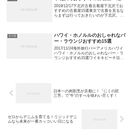
2019/12/17下北沢古着古着屋下北沢でお
すすめの古着屋15選東京で古着を見るな
らまずは行っておきたいのが下北沢。東
京を代表する古着の聖地です。古着屋の
数が多いのはさることながら、ジャンル
も幅広いためどの古着屋に行けばいいか
迷ってしまう...
ハワイ・ホノルルのおしゃれなバ
未分類
ー・ラウンジおすすめ15選
2017/11/24海外旅行バーアメリカハワイ
ハワイ・ホノルルのおしゃれなバー・ラ
ウンジおすすめ15選ワイキキビーチ沿い
のビーチフロントバー、見晴らしの良い
ルーフトップバー、観光客の少ない隠れ
家的なバーなど、ハワイのホノルルエリ
アでおすすめ...
日本一の肉割烹が京都に！「にくの匠
三芳」で”牛”のすべを味わい尽くす！
ゼロからデニムを育てる！リジッドデニ
ムなら未来が一番カッコいい日になる