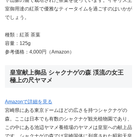
ヤ山脈の麓で栽培された茶葉を使っています。イギリス王
室御用達の紅茶で優雅なティータイムを過ごすのはいかが
でしょう。
種類：紅茶 茶葉
容量：125g
参考価格：4,000円（Amazon）
皇室献上御品 シャクナゲの森 渓流の女王
極上の尺ヤマメ
Amazonで詳細を見る
宮崎県にある東京ドームほどの広さを持つシャクナゲの
森。ここは日本でも有数のシャクナゲ観光植物園であり、
この中にある池辺ヤマメ養殖場のヤマメは皇室への献上品
です。シャクナゲの森では宮崎国体に列席された昭和天皇