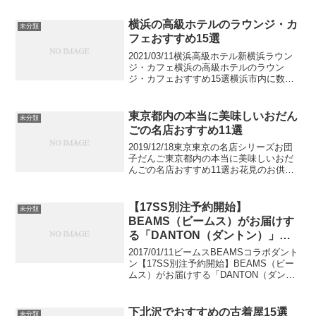
選結婚式にお呼ばれした!そんな特別な日
には、髪も普段より華やかにしたいです
横浜の高級ホテルのラウンジ・カ
未分類
よね。でも毎...
フェおすすめ15選
2021/03/11横浜高級ホテル新横浜ラウン
ジ・カフェ横浜の高級ホテルのラウン
ジ・カフェおすすめ15選横浜市内に数あ
る高級ホテルのラウンジ・カフェの中か
ら、おすすめの名店を紹介します。有名
なお店から隠れた名店まで、自信をもっ
東京都内の本当に美味しいおだん
未分類
ておすすめ出来...
ごの名店おすすめ11選
2019/12/18東京東京の名店シリーズお団
子だんご東京都内の本当に美味しいおだ
んごの名店おすすめ11選お花見のお供と
いえばお団子ですよね。春に限らず1年中
お茶受けとして愛されている定番の和菓
子。都内にはボリューム満点で大きいと
【17SS別注予約開始】
未分類
評判の団子...
BEAMS（ビームス）がお届けす
る「DANTON（ダントン）」の
ラインナップから目が離せない
2017/01/11ビームスBEAMSコラボダント
ン【17SS別注予約開始】BEAMS（ビー
ムス）がお届けする「DANTON（ダント
ン）」のラインナップから目が離せない
BEAMS（ビームス）とDANTON（ダン
トン）のコラボレーションアイテ...
下北沢でおすすめの古着屋15選
未分類