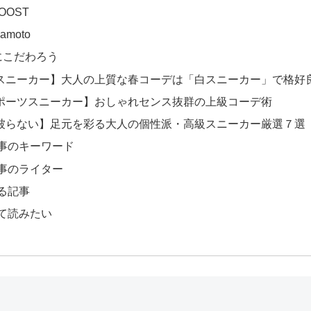
BOOST
mamoto
にこだわろう
スニーカー】大人の上質な春コーデは「白スニーカー」で格好
ポーツスニーカー】おしゃれセンス抜群の上級コーデ術
被らない】足元を彩る大人の個性派・高級スニーカー厳選７選
事のキーワード
事のライター
る記事
て読みたい