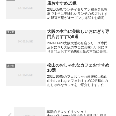
回は、滋賀の...
店おすすめ15選
2020/05/07ランチイタリアン和食名店豊
洲で本当に美味しいランチの名店おすす
め15選市場がオープンし海鮮やお寿司の
美味しいお店が集まる豊洲。その他にも
パンが美味しいと評判のランチや食べ放
題で楽しめるランチなど、様々な人気店
大阪の本当に美味しいおにぎり専
未分類
が軒を連ねて...
門店おすすめ9選
2024/06/20大阪大阪の名店シリーズ専門
店おにぎり大阪の本当に美味しいおにぎ
り専門店おすすめ9選大阪の本当に美味し
いおにぎり専門店をご紹介します。最近
少しずつ増えてきたおにぎり専門店です
が、大阪にも人気店が多くそろっていま
松山のおしゃれなカフェおすすめ
未分類
す。注文後に...
10選
2020/10/05カフェおしゃれ愛媛松山松山
のおしゃれなカフェおすすめ10選松山の
おしゃれなカフェをご紹介します。住み
心地の良い街として知られている愛媛県
松山市は、温泉などもあるので観光地と
しても人気です。多くの人が集まる地域
だからこそ、...
革新的でスタイリッシュ！
HenderSchemeの革小物を新生活に取り