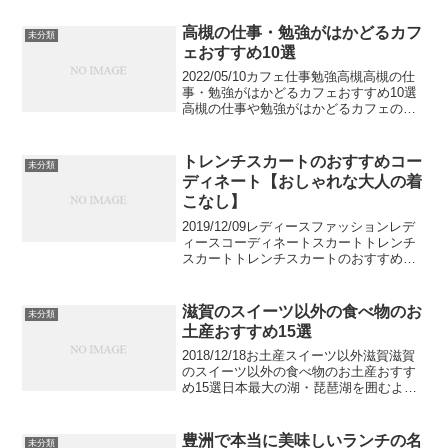
高槻の仕事・勉強がはかどるカフ
未分類
ェおすすめ10選
2022/05/10カフェ仕事勉強高槻高槻の仕
事・勉強がはかどるカフェおすすめ10選
高槻の仕事や勉強がはかどるカフェのお
すすめをご紹介します。商業施設もそろ
っている高槻は多くの人が行き交う街で
す。だからこそ仕事や勉強がはかどるカ
トレンチスカートのおすすめコー
未分類
フェも多く見...
ディネート【おしゃれな大人の着
こなし】
2019/12/09レディースファッションレデ
ィースコーディネートスカートトレンチ
スカートトレンチスカートのおすすめコ
ーディネート【おしゃれな大人の着こな
し】どんなシーンでも重宝するトレンチ
コートですが、そんなトレンチコートの
滋賀のスイーツ以外の食べ物のお
未分類
エッセンスをス...
土産おすすめ15選
2018/12/18お土産スイーツ以外滋賀滋賀
のスイーツ以外の食べ物のお土産おすす
め15選日本最大の湖・琵琶湖を囲むよう
に広がる滋賀県。国宝の彦根城やユネス
コ世界文化遺産の比叡山延暦寺など人気
の観光地がたくさんあります。そこで今
豊洲で本当に美味しいランチの名
未分類