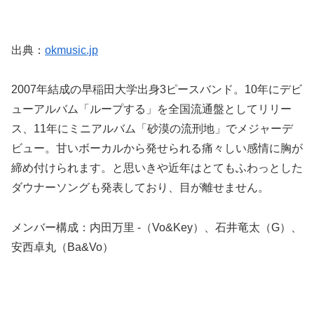
出典：
okmusic.jp
2007年結成の早稲田大学出身3ピースバンド。10年にデビ
ューアルバム「ループする」を全国流通盤としてリリー
ス、11年にミニアルバム「砂漠の流刑地」でメジャーデ
ビュー。甘いボーカルから発せられる痛々しい感情に胸が
締め付けられます。と思いきや近年はとてもふわっとした
ダウナーソングも発表しており、目が離せません。
メンバー構成：内田万里 -（Vo&Key）、石井竜太（G）、
安西卓丸（Ba&Vo）