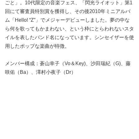
ごと」。10代限定の音楽フェス、「閃光ライオット」第1
回にて審査員特別賞を獲得し、その後2010年ミニアルバ
ム「Hello! “Z”」でメジャーデビューしました。夢の中な
ら何を歌ってもかまわない、という枠にとらわれないスタ
イルを表したバンド名になっています。シンセイザーを使
用したポップな楽曲が特徴。
メンバー構成：蒼山幸子（Vo＆Key)、沙田瑞紀（G)、藤
咲佑（Ba）、澤村小­夜子（Dr）