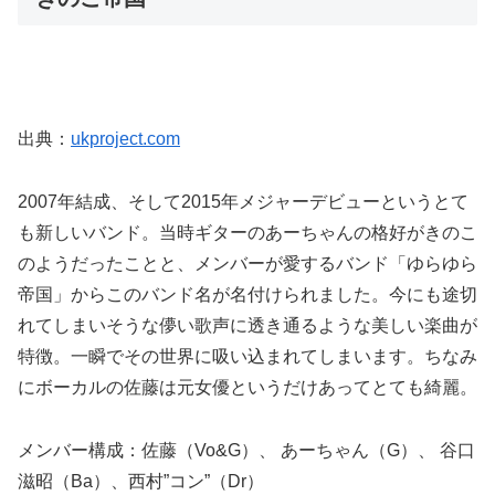
出典：
ukproject.com
2007年結成、そして2015年メジャーデビューというとて
も新しいバンド。当時ギターのあーちゃんの格好がきのこ
のようだったことと、メンバーが愛するバンド「ゆらゆら
帝国」からこのバンド名が名付けられました。今にも途切
れてしまいそうな儚い歌声に透き通るような美しい楽曲が
特徴。一瞬でその世界に吸い込まれてしまいます。ちなみ
にボーカルの佐藤は元女優というだけあってとても綺麗。
メンバー構成：佐藤（Vo&G）、 あーちゃん（G）、 谷口
滋昭（Ba）、西村”コン”（Dr）