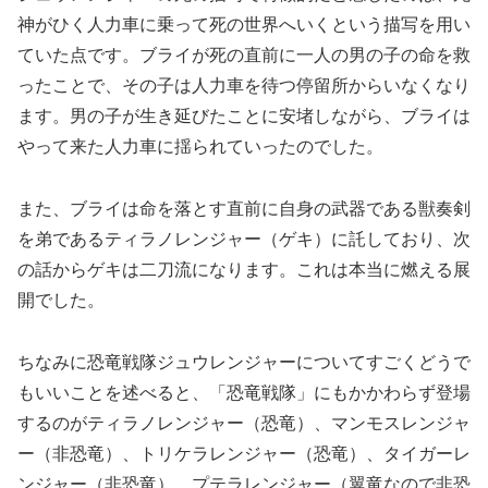
神がひく人力車に乗って死の世界へいくという描写を用い
ていた点です。ブライが死の直前に一人の男の子の命を救
ったことで、その子は人力車を待つ停留所からいなくなり
ます。男の子が生き延びたことに安堵しながら、ブライは
やって来た人力車に揺られていったのでした。
また、ブライは命を落とす直前に自身の武器である獣奏剣
を弟であるティラノレンジャー（ゲキ）に託しており、次
の話からゲキは二刀流になります。これは本当に燃える展
開でした。
ちなみに恐竜戦隊ジュウレンジャーについてすごくどうで
もいいことを述べると、「恐竜戦隊」にもかかわらず登場
するのがティラノレンジャー（恐竜）、マンモスレンジャ
ー（非恐竜）、トリケラレンジャー（恐竜）、タイガーレ
ンジャー（非恐竜）、プテラレンジャー（翼竜なので非恐