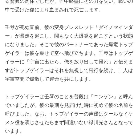
る驚異の肉体でしたが、作中終盤にその力を失い、戦いの
中で受けた傷により血まみれで死亡します。
壬琴が死ぬ直前、彼の変身ブレスレット「ダイノマインダ
ー」が暴走を起こし、間もなく大爆発を起こすという状態
になりました。そこで彼のパートナーであった爆竜トップ
ゲイラーは彼を乗せて空へ飛び立ちます。壬琴はトップゲ
イラーに「宇宙に出たら、俺を放り出して帰れ」と伝えま
すがトップゲイラーはそれを無視して飛行を続け、二人は
宇宙空間で爆散して運命を共にします。
トップゲイラーは壬琴のことを普段は「ニンゲン」と呼ん
でいましたが、彼の最期を見届けた時に初めて彼の名前を
呼びました。なお、トップゲイラーの声優はクールなイケ
メン役を演じさせたらまず間違いない緑川光さんとなって
います。