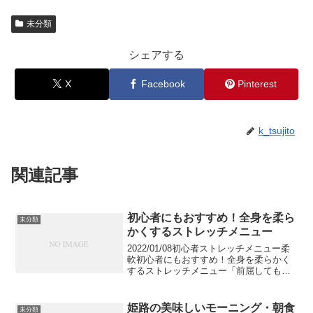
未分類
シェアする
X
Facebook
Pinterest
k_tsujito
関連記事
初心者にもおすすめ！全身を柔ら
未分類
かくするストレッチメニュー
2022/01/08初心者ストレッチメニュー柔
軟初心者にもおすすめ！全身を柔らかく
するストレッチメニュー「前屈しても上
体が全然前に行かない」「開脚しても足
が90度以上開かない」など身体の固さを
実感されている人は多いのではないでし
姫路の美味しいモーニング・朝食
未分類