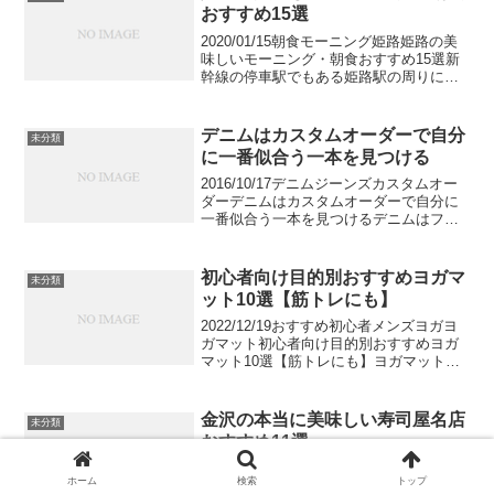
ょうか？でも...
おすすめ15選
2020/01/15朝食モーニング姫路姫路の美
味しいモーニング・朝食おすすめ15選新
幹線の停車駅でもある姫路駅の周りに
は、ショッピングセンターやホテルが並
んでいます。この記事では、姫路駅で食
べられる美味しいモーニング・朝食を厳
デニムはカスタムオーダーで自分
未分類
選して紹介しま...
に一番似合う一本を見つける
2016/10/17デニムジーンズカスタムオー
ダーデニムはカスタムオーダーで自分に
一番似合う一本を見つけるデニムはファ
ッションの定番アイテムだからこそ、他
の人とかぶりやすくなってしまうもの。
リジッドデニムの色落ちは自分だけのも
初心者向け目的別おすすめヨガマ
未分類
のですが、それ...
ット10選【筋トレにも】
2022/12/19おすすめ初心者メンズヨガヨ
ガマット初心者向け目的別おすすめヨガ
マット10選【筋トレにも】ヨガマットは
自宅でトレーニングしたい人へおすすめ
なアイテムです。でも一体どんな種類の
ヨガマットを使ったらいいかよくわから
金沢の本当に美味しい寿司屋名店
未分類
ないですよね...
おすすめ11選
2020/01/15ミシュラン寿司鮨金沢金沢の
ホーム
検索
トップ
本当に美味しい寿司屋名店おすすめ11選