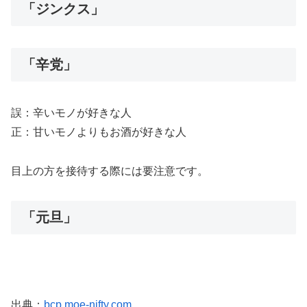
「ジンクス」
「辛党」
誤：辛いモノが好きな人
正：甘いモノよりもお酒が好きな人
目上の方を接待する際には要注意です。
「元旦」
出典：
bcp.moe-nifty.com