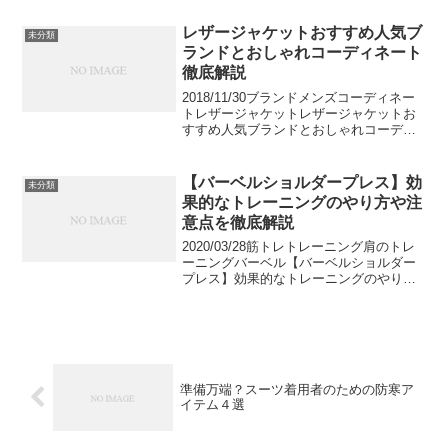
きるお土産をご紹介します。
yukib48,385viewsB!アイキャッチ画像出
レザージャケットおすすめ人気ブ
未分類
典：...
ランドとおしゃれコーディネート
徹底解説
2018/11/30ブランドメンズコーディネー
トレザージャケットレザージャケットお
すすめ人気ブランドとおしゃれコーディ
ネート徹底解説男らしい印象のレザージ
ャケットをお持ちですか？今回は、高級
ブランドのレザージャケットを紹介した
【バーベルショルダープレス】効
未分類
後に、インナー...
果的なトレーニングのやり方や注
意点を徹底解説
2020/03/28筋トレトレーニング肩のトレ
ーニングバーベル【バーベルショルダー
プレス】効果的なトレーニングのやり方
や注意点を徹底解説バーベルショルダー
プレスは肩の筋肉を肥大させるのに非常
に効果的なトレーニングです。肩の筋肉
を重点的に鍛え...
準備万端？スーツ着用者のための防寒ア
イテム４選