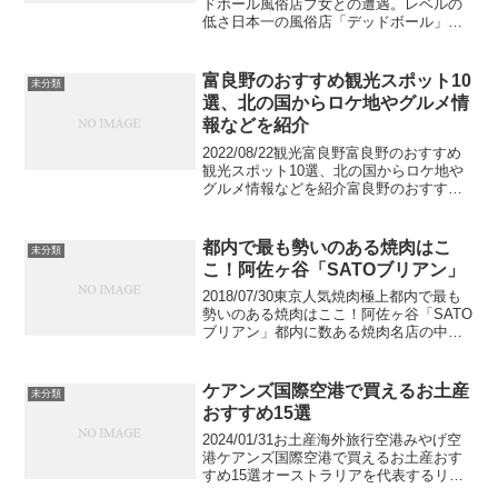
ドボール風俗店ブ女との遭遇。レベルの
低さ日本一の風俗店「デッドボール」の
HPを見ていたら小一時間経っていた。
「デッドボール」という風俗店の存在を
ご存知でしょうか？完成度の高いレベル
富良野のおすすめ観光スポット10
未分類
の低さを誇るデ...
選、北の国からロケ地やグルメ情
報などを紹介
2022/08/22観光富良野富良野のおすすめ
観光スポット10選、北の国からロケ地や
グルメ情報などを紹介富良野のおすすめ
観光スポット10選をご紹介します。北海
道の富良野は旅行先としても人気がある
エリアで魅力的な観光スポットも多くそ
都内で最も勢いのある焼肉はこ
未分類
ろっていま...
こ！阿佐ヶ谷「SATOブリアン」
2018/07/30東京人気焼肉極上都内で最も
勢いのある焼肉はここ！阿佐ヶ谷「SATO
ブリアン」都内に数ある焼肉名店の中か
ら、今最も勢いがあると言われる阿佐ヶ
谷の「SATOブリアン」に注目します！平
林玲美＠フードアナリスト6,346view...
ケアンズ国際空港で買えるお土産
未分類
おすすめ15選
2024/01/31お土産海外旅行空港みやげ空
港ケアンズ国際空港で買えるお土産おす
すめ15選オーストラリアを代表するリゾ
ート都市、ケアンズの国際空港で購入で