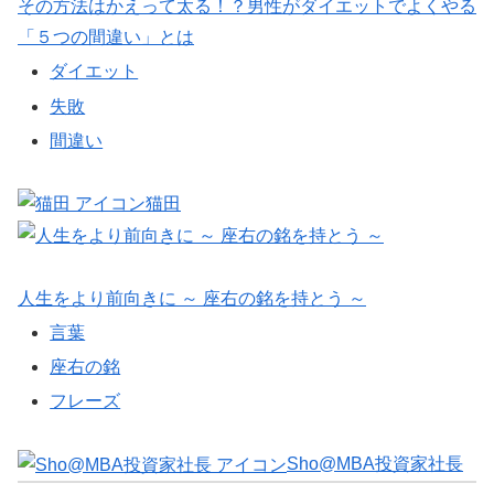
その方法はかえって太る！？男性がダイエットでよくやる
「５つの間違い」とは
ダイエット
失敗
間違い
猫田
人生をより前向きに ～ 座右の銘を持とう ～
言葉
座右の銘
フレーズ
Sho@MBA投資家社長