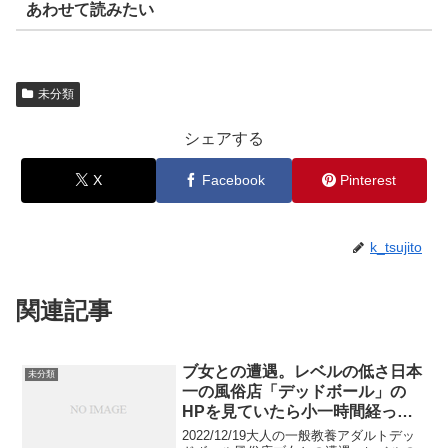
あわせて読みたい
未分類
シェアする
X
Facebook
Pinterest
k_tsujito
関連記事
ブ女との遭遇。レベルの低さ日本
未分類
一の風俗店「デッドボール」の
HPを見ていたら小一時間経って
いた。
2022/12/19大人の一般教養アダルトデッ