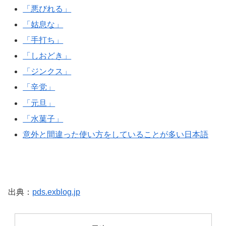
「悪びれる」
「姑息な」
「手打ち」
「しおどき」
「ジンクス」
「辛党」
「元旦」
「水菓子」
意外と間違った使い方をしていることが多い日本語
出典：
pds.exblog.jp