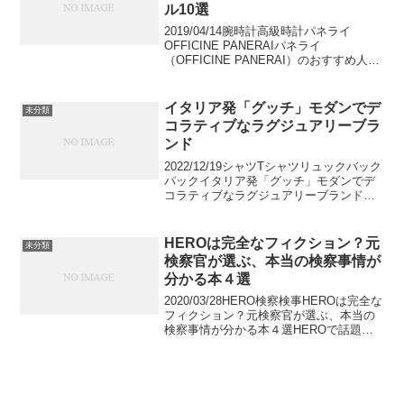
ル10選
2019/04/14腕時計高級時計パネライ
OFFICINE PANERAIパネライ
（OFFICINE PANERAI）のおすすめ人気
モデル10選イタリアの高級時計ブランド
として人気のパネライ。イタリアンデザ
インとスイスの時計技術が融合した高...
イタリア発「グッチ」モダンでデ
未分類
コラティブなラグジュアリーブラ
ンド
2022/12/19シャツTシャツリュックバック
パックイタリア発「グッチ」モダンでデ
コラティブなラグジュアリーブランド
1921年に創立したイタリアのファッショ
ンブランドであるグッチ。今回は、モダ
ンで装飾的なデザインディテールが特徴
HEROは完全なフィクション？元
未分類
の、ラグジ...
検察官が選ぶ、本当の検察事情が
分かる本４選
2020/03/28HERO検察検事HEROは完全な
フィクション？元検察官が選ぶ、本当の
検察事情が分かる本４選HEROで話題の
検察官ですが、本当のところはどのよう
なお仕事なのでしょうか。元検察官に、
本当のところの検察事情がわかる書籍を
紹介い...