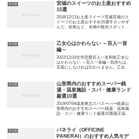
宮城のスイーツのお土産おすすめ
未分類
15選
2018/12/13お土産スイーツ宮城宮城のス
イーツのお土産おすすめ15選牛タンやず
んだ、松島など、名物や観光スポットの
多い宮城県。東北の中でも人気の旅行先
としてたくさんの人が訪れています。東
京からも新幹線で1時間30分ほどで到着し
乙女心はかわらない ～百人一首
未分類
てしまい...
編～
2022/12/19文学恋愛百人一首和歌乙女心
はかわらない ～百人一首編～気持ちは、
言葉にしなければ伝わりません。乙女心
がわからない。そんな男性には、和歌を
おすすめします。自分の気持ちをおくび
れることなく言葉にしていた歌人たちの
山形県内のおすすめスーパー銭
未分類
素敵な恋歌を...
湯・温泉施設・スパ・健康ランド
厳選10選
2019/07/04温泉東北スパスーパー銭湯山
形県内のおすすめスーパー銭湯・温泉施
設・スパ・健康ランド厳選10選蔵王温泉
をはじめとした名湯が揃い、全国でも屈
指の温泉観光地として知られる山形県。
各地には日帰りで利用できる入浴スポッ
パネライ（OFFICINE
未分類
トも揃ってい...
PANERAI）のおすすめ人気モデ