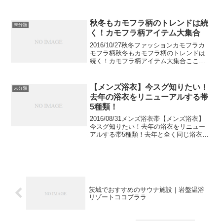
におすすめしたい15選をご紹介します。
2020年は、おうち時間で映画を観る方も
増えたのではないでしょうか。映画...
秋冬もカモフラ柄のトレンドは続
未分類
く！カモフラ柄アイテム大集合
2016/10/27秋冬ファッションカモフラカ
モフラ柄秋冬もカモフラ柄のトレンドは
続く！カモフラ柄アイテム大集合ここ数
年、カモフラ柄の人気が止まりません。
ジャケットやニット、デニムやバッグま
で様々なアイテムに取り入れられている
【メンズ浴衣】今スグ知りたい！
未分類
んです。このカ...
去年の浴衣をリニューアルする帯
5種類！
2016/08/31メンズ浴衣帯【メンズ浴衣】
今スグ知りたい！去年の浴衣をリニュー
アルする帯5種類！去年と全く同じ浴衣じ
ゃつまらない！けれど、浴衣を増やすの
はちょっと…。だったら帯を変えてみま
せんか？和装は帯を変えるだけでまた違
った表情が楽...
茨城でおすすめのサウナ施設｜岩盤温浴
リゾートココプララ