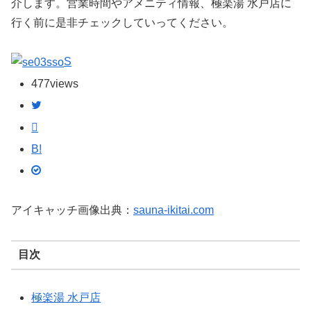
介します。営業時間やアメニティ情報、極楽湯 水戸店に
行く前に是非チェックしていってください。
S
477
views
B!
アイキャッチ画像出典：
sauna-ikitai.com
目次
極楽湯 水戸店