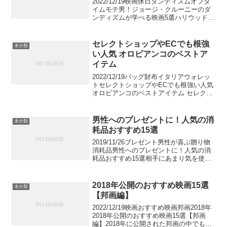
2022/12/19映画休日ダンディズムオフタ
イムモテ男！ジョージ・クルーニーのダ
ンディズムが学べる映画5選ハリウッドセ
レブで、大人気のジョージ・クルーニ
ー。歳を重ねるごとにダンディさが増し
ていて、女性を虜にし、男性も憧れる俳
セレクトショップやECでも根強
未分類
優さんの一人で...
い人気 オロビアンコのベストア
イテム
2022/12/19バッグ財布イタリアウォレッ
トセレクトショップやECでも根強い人気
オロビアンコのベストアイテム セレクト
ショップやECサイトを中心に根強い人気
があるオロビアンコ。1996年にイタリア
はミラノで設立されたブランドであり、
男性へのプレゼントに！人気の消
未分類
バ...
耗品おすすめ15選
2019/11/26プレゼント男性が喜ぶ贈り物
消耗品男性へのプレゼントに！人気の消
耗品おすすめ15選相手にあまり気を使わ
せないため、プレゼント選びの際に間違
いないのが消耗品です。実用的なものが
多く相手に喜ばれやすいというのも利点
2018年公開のおすすめ映画15選
未分類
ですが、消耗...
【邦画編】
2022/12/19映画おすすめ映画邦画2018年
2018年公開のおすすめ映画15選【邦画
編】2018年に公開された邦画の中でも特