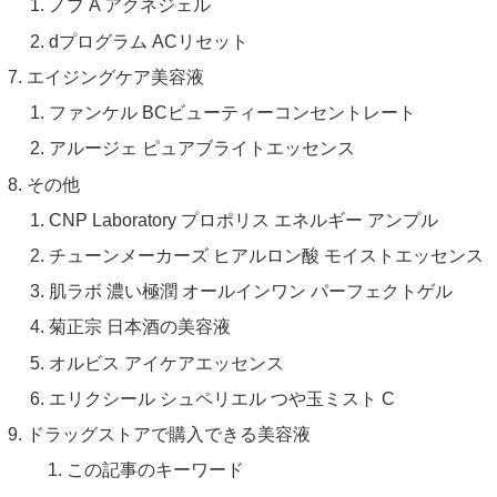
ノブ A アクネジェル
dプログラム ACリセット
エイジングケア美容液
ファンケル BCビューティーコンセントレート
アルージェ ピュアブライトエッセンス
その他
CNP Laboratory プロポリス エネルギー アンプル
チューンメーカーズ ヒアルロン酸 モイストエッセンス
肌ラボ 濃い極潤 オールインワン パーフェクトゲル
菊正宗 日本酒の美容液
オルビス アイケアエッセンス
エリクシール シュペリエル つや玉ミスト C
ドラッグストアで購入できる美容液
この記事のキーワード