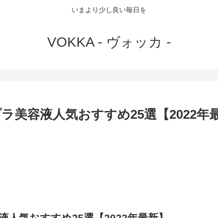
いまより少し良い毎日を
VOKKA - ヴォッカ -
美容液人気おすすめ25選【2022年
人気おすすめ25選【2022年最新】