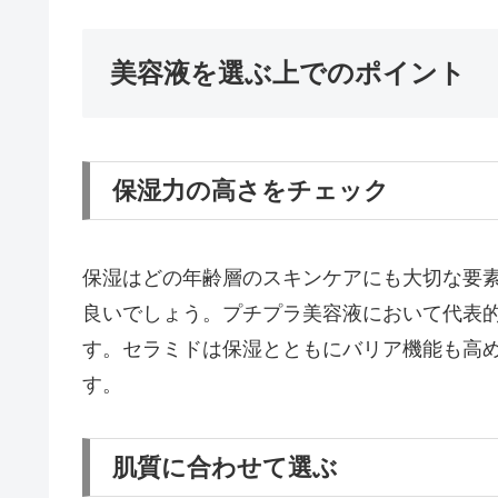
美容液を選ぶ上でのポイント
保湿力の高さをチェック
保湿はどの年齢層のスキンケアにも大切な要
良いでしょう。プチプラ美容液において代表
す。セラミドは保湿とともにバリア機能も高
す。
肌質に合わせて選ぶ