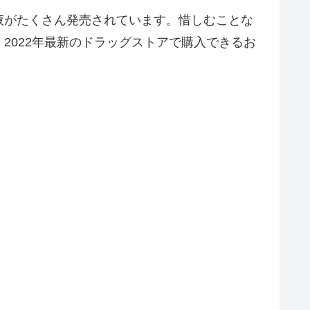
液がたくさん発売されています。惜しむことな
2022年最新のドラッグストアで購入できるお