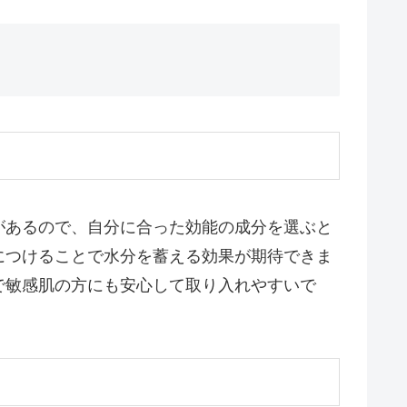
があるので、自分に合った効能の成分を選ぶと
につけることで水分を蓄える効果が期待できま
で敏感肌の方にも安心して取り入れやすいで