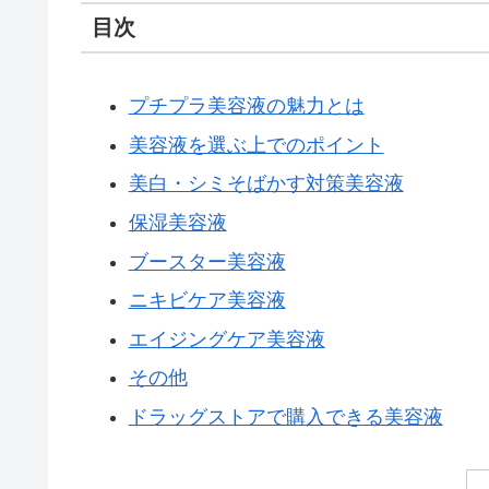
目次
プチプラ美容液の魅力とは
美容液を選ぶ上でのポイント
美白・シミそばかす対策美容液
保湿美容液
ブースター美容液
ニキビケア美容液
エイジングケア美容液
その他
ドラッグストアで購入できる美容液