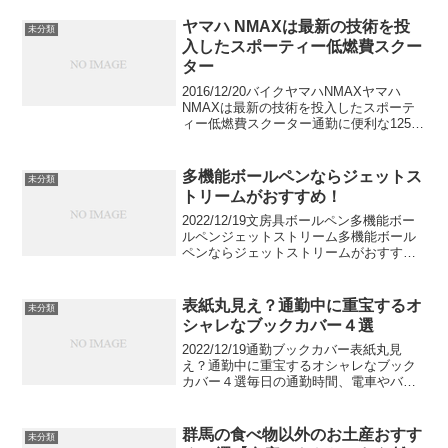
にご紹介します。暑さが収まる秋はお洒
落を目一杯楽しむことができる季節で
ヤマハ NMAXは最新の技術を投
未分類
す。...
入したスポーティー低燃費スクー
ター
2016/12/20バイクヤマハNMAXヤマハ
NMAXは最新の技術を投入したスポーテ
ィー低燃費スクーター通勤に便利な125cc
スクーター。渋滞の影響を受けにくく、
ちょっとコンビニ程度にも大変便利な乗
り物です。しかし最近のスクーターはそ
多機能ボールペンならジェットス
未分類
れだ...
トリームがおすすめ！
2022/12/19文房具ボールペン多機能ボー
ルペンジェットストリーム多機能ボール
ペンならジェットストリームがおすす
め！1本で何種類もの役割を果たしてくれ
る多機能ボールペン。機能性や書きやす
さ、使いやすさや素材、その好みや選び
表紙丸見え？通勤中に重宝するオ
未分類
方は十人十色。...
シャレなブックカバー４選
2022/12/19通勤ブックカバー表紙丸見
え？通勤中に重宝するオシャレなブック
カバー４選毎日の通勤時間、電車やバス
などで読書をしていらっしゃる方は多い
のではないでしょうか。混んでいる車内
では、意外と見られているのが本の表
群馬の食べ物以外のお土産おすす
未分類
紙。どんな本を読ん...