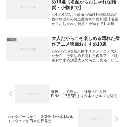
め10選【名産からおしゃれな雑
貨・小物まで】
2019/01/22お土産食べ物以外群馬群馬の
食べ物以外のお土産おすすめ10選【名産
からおしゃれな雑貨・小物まで】本州の
山岳地帯にある内陸県の群馬。群馬県は
草津、伊香保、四万の温泉や恋人と訪れ
たい大理石村ロックハート城、2014年に
大人だからこそ楽しめる隠れた傑
未分類
世界遺産...
作アニメ映画おすすめ10選
2022/12/19映画人気オススメアニメ大人
だからこそ楽しめる隠れた傑作アニメ映
画おすすめ10選大人でも楽しめる、いや
大人だからこそ見てもらいたい傑作アニ
メ映画を紹介します。どれも必ず見ても
らいたいオススメの名作映画ばかりで
す。アニメだか...
最後にして最大。「進撃の巨人展
FINAL」7月5日より六本木ヒルズで開催
カナダグースから、GORE-TEX素材のレ
インウェアが日本先行発売