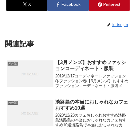
X
Facebook
Pinterest
k_tsujito
関連記事
【3月メンズ】おすすめファッシ
未分類
ョンコーディネート・服装
2019/12/17コーディネートファッション
冬ファッション春【3月メンズ】おすすめ
ファッションコーディネート・服装メン
ズファッション春コーデを紹介！まだま
だ寒い3月の服装のポイントから、東京の
気温に合わせた定番の着こなしを、海外
淡路島の本当におしゃれなカフェ
未分類
の街角スナ...
おすすめ10選
2020/12/23カフェおしゃれおすすめ淡路
島淡路島の本当におしゃれなカフェおす
すめ10選淡路島で本当におしゃれなカフ
ェをご紹介します。兵庫のハワイと呼ば
れている淡路島は観光地としても人気な