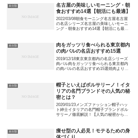
のでおしゃれなカフェや素晴らしい眺望
名古屋の美味しいモーニング・朝
未分類
のカフェが多...
食おすすめ14選【朝活にも最適】
2022/03/08朝食モーニング名古屋名古屋
の名店シリーズ名古屋の美味しいモーニ
ング・朝食おすすめ14選【朝活にも最
適】名古屋のモーニングはとても豪華。
ドリンク料金でパン食べ放題のバイキン
グがついてきたり、小倉トーストがセッ
肉をガッツリ食べられる東京都内
未分類
トになったりと...
の肉バルの名店おすすめ15選
2019/12/18東京東京都内の名店シリーズ
肉バル肉をガッツリ食べられる東京都内
の肉バルの名店おすすめ15選焼肉よりも
スタイリッシュに、ステーキハウスより
もカジュアルに肉を食べることが出来る
肉バルはエイジングビーフや馬肉、そし
帽子といえばボルサリーノ！イタ
未分類
てジビエなど...
リアの名門ブランドその人気の秘
密とは？
2020/01/23メンズファッション帽子ハッ
ト紳士イタリアの名門帽子ブランドボル
サリーノ徹底解説！【人気の秘密から最
新モデルまで】ハット界を代表するイタ
リアの名門帽子ブランド、ボルサリーノ
について徹底解説します。ボルサリーノ
痩せ型の人必見！モテるための身
未分類
の成り立ちから...
体づくり