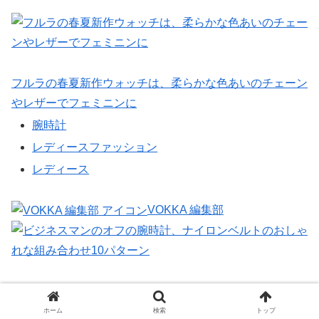
フルラの春夏新作ウォッチは、柔らかな色あいのチェーン
やレザーでフェミニンに
腕時計
レディースファッション
レディース
VOKKA 編集部
ビジネスマンのオフの腕時計、ナイロンベルトのおしゃれ
な組み合わせ10パターン
ホーム
検索
トップ