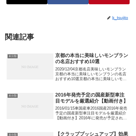
k_tsujito
関連記事
京都の本当に美味しいモンブラン
未分類
の名店おすすめ10選
2020/12/04京都名店美味しいモンブラン
京都の本当に美味しいモンブランの名店
おすすめ10選京都の本当に美味しいモン
ブランの名店をご紹介します。スイーツ
激戦区の京都には美味しいモンブランの
お店も多くそろいます。食べログ百名店
2016年発売予定の国産新型車注
未分類
に選ばれてい...
目モデルを厳選紹介【動画付き】
2016/01/15車国産車2016国産2016年発売
予定の国産新型車注目モデルを厳選紹介
【動画付き】2016年に発売が予定されて
いる注目の国産車を動画付きで紹介しま
す。数ある国産新車情報から厳選して、
有名モデルのフルモデルチェンジからマ
【クラッププッシュアップ】効果
未分類