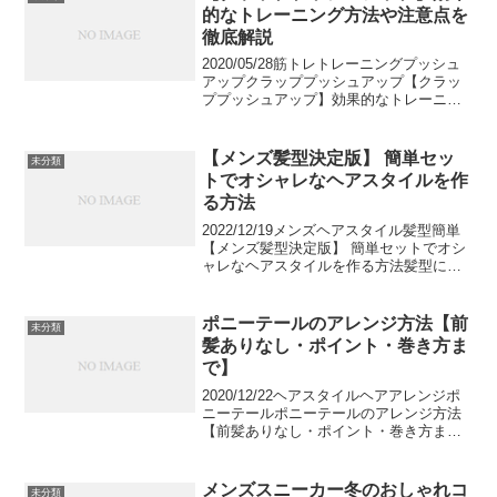
イ...
的なトレーニング方法や注意点を
徹底解説
2020/05/28筋トレトレーニングプッシュ
アップクラッププッシュアップ【クラッ
ププッシュアップ】効果的なトレーニン
グ方法や注意点を徹底解説腕立てをより
レベルアップさせたクラッププッシュア
ップ。手を反して空中で手をたたくの
【メンズ髪型決定版】 簡単セッ
未分類
で、通常のプッシ...
トでオシャレなヘアスタイルを作
る方法
2022/12/19メンズヘアスタイル髪型簡単
【メンズ髪型決定版】 簡単セットでオシ
ャレなヘアスタイルを作る方法髪型に悩
むイケてるメンズの皆様に朗報です。こ
の記事ではどんなにヘアスタイルに悩む
メンズであってもオシャレなヘアスタイ
ポニーテールのアレンジ方法【前
未分類
ルを再現する...
髪ありなし・ポイント・巻き方ま
で】
2020/12/22ヘアスタイルヘアアレンジポ
ニーテールポニーテールのアレンジ方法
【前髪ありなし・ポイント・巻き方ま
で】髪が結わける長さの女性なら一度は
したことがあるポニーテールは、活動し
やすくすっきりしていながらも、揺れる
メンズスニーカー冬のおしゃれコ
未分類