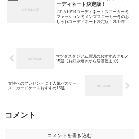
毛先が可愛らしく...
ーディネート決定版！
2017/10/14コーディネートスニーカー冬
ファッション冬メンズスニーカー冬のお
しゃれコーディネート決定版！2018年大
人メンズの定番アイテム「スニーカー」
の冬の着こなしに注目！海外スナップか
ら選んだおしゃれなコーディネートと共
に、かっこ...
マツダスタジアム周辺のおすすめグルメ
15選【お好み焼きから居酒屋まで】
女性へのプレゼントに！人気パスケー
ス・カードケースおすすめ15選
コメント
コメントを書き込む