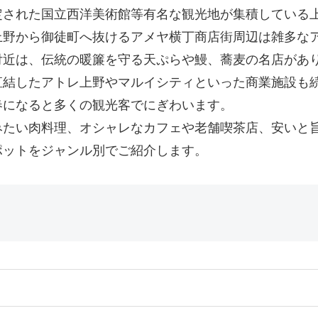
された国立西洋美術館等有名な観光地が集積している上
上野から御徒町へ抜けるアメヤ横丁商店街周辺は雑多な
付近は、伝統の暖簾を守る天ぷらや鰻、蕎麦の名店があ
直結したアトレ上野やマルイシティといった商業施設も
春になると多くの観光客でにぎわいます。
みたい肉料理、オシャレなカフェや老舗喫茶店、安いと
ポットをジャンル別でご紹介します。