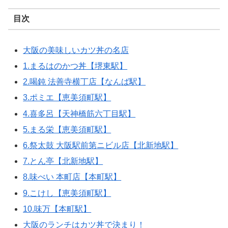
目次
大阪の美味しいカツ丼の名店
1.まるはのかつ丼【堺東駅】
2.喝鈍 法善寺横丁店【なんば駅】
3.ポミエ【恵美須町駅】
4.喜多呂【天神橋筋六丁目駅】
5.まる栄【恵美須町駅】
6.祭太鼓 大阪駅前第ニビル店【北新地駅】
7.とん亭【北新地駅】
8.味べい 本町店【本町駅】
9.こけし【恵美須町駅】
10.味万【本町駅】
大阪のランチはカツ丼で決まり！