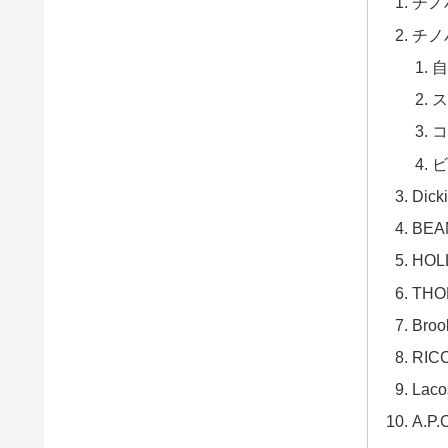
チノ
チノ
自
ス
コ
ビ
Di
BE
HO
TH
Bro
RI
Lac
A.