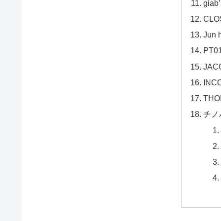
gia
CL
Jun
PT
JA
IN
TH
チノ