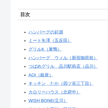
目次
ハンバーグの起源
ミート矢澤（五反田）
グリルK（巣鴨）
ハンバーグ ウィル（新宿御苑前）
つばめグリル 品川駅前店（品川）
AOI（銀座）
キッチン たか（四ツ谷三丁目）
カロリーハウス（北府中）
WISH BONE(立川）