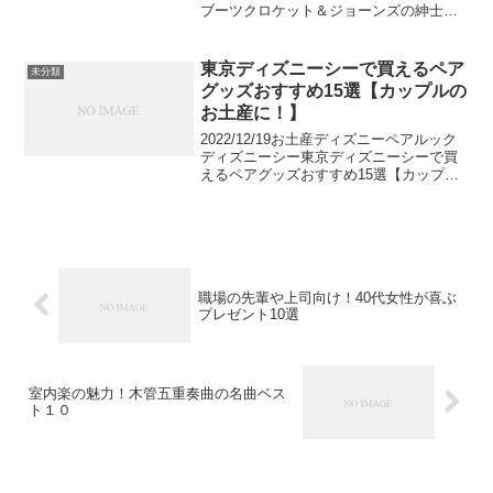
ブーツクロケット＆ジョーンズの紳士靴
で大人の男性のシャープな足回りに仕上
げる1879年に創立したイギリスのシュー
ズブランドであるクロケット&ジョーン
東京ディズニーシーで買えるペア
未分類
ズ。今回は...
グッズおすすめ15選【カップルの
お土産に！】
2022/12/19お土産ディズニーペアルック
ディズニーシー東京ディズニーシーで買
えるペアグッズおすすめ15選【カップル
のお土産に！】子供から大人まで楽しめ
る夢の国の東京ディズニーシーで買える
人気ペアグッズのおすすめをご紹介しま
す。お揃いで...
職場の先輩や上司向け！40代女性が喜ぶ
プレゼント10選
室内楽の魅力！木管五重奏曲の名曲ベス
ト１０