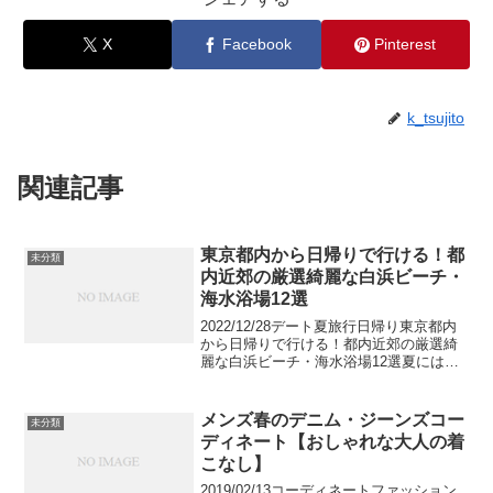
X
Facebook
Pinterest
k_tsujito
関連記事
東京都内から日帰りで行ける！都
未分類
内近郊の厳選綺麗な白浜ビーチ・
海水浴場12選
2022/12/28デート夏旅行日帰り東京都内
から日帰りで行ける！都内近郊の厳選綺
麗な白浜ビーチ・海水浴場12選夏には週
末デートや家族サービスで海水浴に行く
人も多いはず。しかし東京近郊に住む人
は、海に行くのに一苦労したり、同じ海
メンズ春のデニム・ジーンズコー
未分類
水浴場やビー...
ディネート【おしゃれな大人の着
こなし】
2019/02/13コーディネートファッション