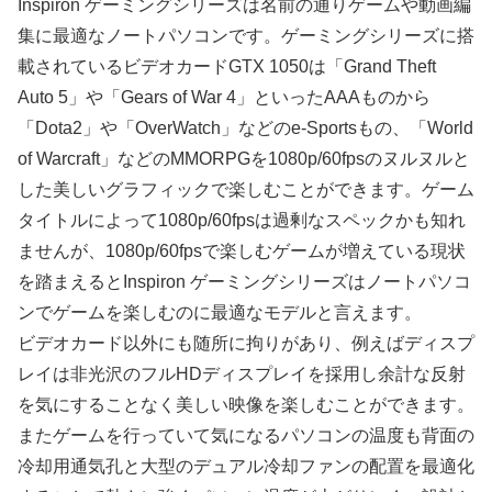
Inspiron ゲーミングシリーズは名前の通りゲームや動画編
集に最適なノートパソコンです。ゲーミングシリーズに搭
載されているビデオカードGTX 1050は「Grand Theft
Auto 5」や「Gears of War 4」といったAAAものから
「Dota2」や「OverWatch」などのe-Sportsもの、「World
of Warcraft」などのMMORPGを1080p/60fpsのヌルヌルと
した美しいグラフィックで楽しむことができます。ゲーム
タイトルによって1080p/60fpsは過剰なスペックかも知れ
ませんが、1080p/60fpsで楽しむゲームが増えている現状
を踏まえるとInspiron ゲーミングシリーズはノートパソコ
ンでゲームを楽しむのに最適なモデルと言えます。
ビデオカード以外にも随所に拘りがあり、例えばディスプ
レイは非光沢のフルHDディスプレイを採用し余計な反射
を気にすることなく美しい映像を楽しむことができます。
またゲームを行っていて気になるパソコンの温度も背面の
冷却用通気孔と大型のデュアル冷却ファンの配置を最適化