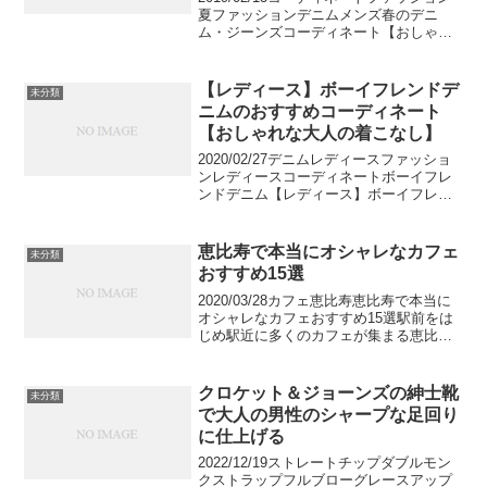
夏ファッションデニムメンズ春のデニ
ム・ジーンズコーディネート【おしゃれ
な大人の着こなし】デニムジーンズを使
った、春のメンズコーデに大注目！おし
ゃれなジーパンの選び方から春服とのコ
【レディース】ボーイフレンドデ
未分類
ーディネート、ブ...
ニムのおすすめコーディネート
【おしゃれな大人の着こなし】
2020/02/27デニムレディースファッショ
ンレディースコーディネートボーイフレ
ンドデニム【レディース】ボーイフレン
ドデニムのおすすめコーディネート【お
しゃれな大人の着こなし】女子のコーデ
ィネートに欠かせないのが”デニム”です。
恵比寿で本当にオシャレなカフェ
未分類
合わせるト...
おすすめ15選
2020/03/28カフェ恵比寿恵比寿で本当に
オシャレなカフェおすすめ15選駅前をは
じめ駅近に多くのカフェが集まる恵比
寿。ひとりでもゆっくりできるお店から
デートにぴったりな夜メニューが充実し
ているお店まで、様々なカフェが揃って
クロケット＆ジョーンズの紳士靴
未分類
います。朝の出...
で大人の男性のシャープな足回り
に仕上げる
2022/12/19ストレートチップダブルモン
クストラップフルブローグレースアップ