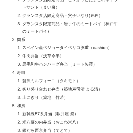
トサンド（まい泉）
グランスタ店限定商品・穴子いなり(豆狸）
グランスタ限定商品・岩手牛のミートパイ（神戸牛
のミートパイ）
肉系
スペイン産ベジョータイベリコ豚重（eashion）
牛肉弁当（浅草今半）
黒毛和牛ハンバーグ弁当（ミート矢澤）
寿司
贅沢ミルフィーユ（タキモト）
炙り盛り合わせ弁当（築地寿司清 まる清）
上にぎり（築地 竹若）
和風
新幹線E7系弁当（駅弁屋 祭）
米八幕の内弁当（おこわ米八）
銀だら西京弁当（てとて）