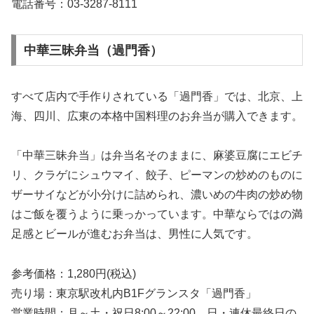
電話番号：03-3287-8111
中華三昧弁当（過門香）
すべて店内で手作りされている「過門香」では、北京、上
海、四川、広東の本格中国料理のお弁当が購入できます。
「中華三昧弁当」は弁当名そのままに、麻婆豆腐にエビチ
リ、クラゲにシュウマイ、餃子、ピーマンの炒めのものに
ザーサイなどが小分けに詰められ、濃いめの牛肉の炒め物
はご飯を覆うように乗っかっています。中華ならではの満
足感とビールが進むお弁当は、男性に人気です。
参考価格：1,280円(税込)
売り場：東京駅改札内B1Fグランスタ「過門香」
営業時間：月～土・祝日8:00～22:00、日・連休最終日の