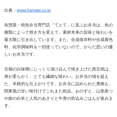
出典：
www.hamato.co.jp
魚惣菜・焼魚弁当専門店「てとて」に並ぶお弁当は、魚の
種類によって焼き方を変えて、素材本来の旨味と味わいを
最大限に引き出しています。また、合成保存料や合成着色
料、化学調味料を一切使っていないので、からだ思いの優
しいお弁当です。
京都の白味噌にじっくり漬け込んで焼き上げた西京焼は、
身が柔らかく、とても繊細な味わい。お弁当の域を超え
た、本格的な仕上がりです。お弁当に詰められた煮物も、
関東風の甘い味付けでこれまた絶品。おのずと、山形産つ
や姫の白米と人気のあさりと牛蒡の炊込みごはんが進みま
す。