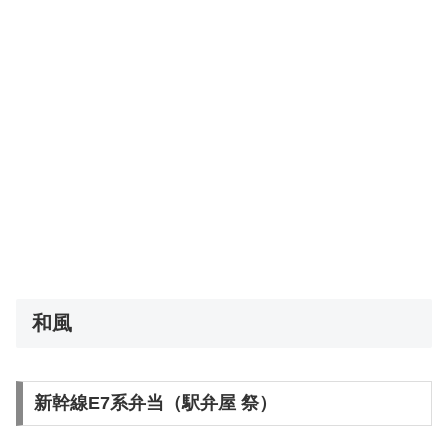
和風
新幹線E7系弁当（駅弁屋 祭）