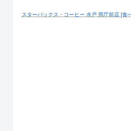
スターバックス・コーヒー 水戸 県庁前店 [食