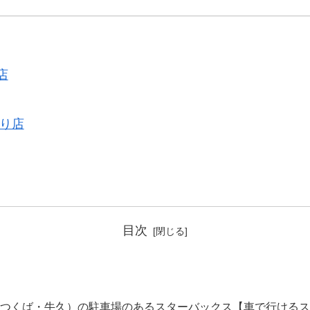
店
り店
目次
つくば・牛久）の駐車場のあるスターバックス【車で行けるス