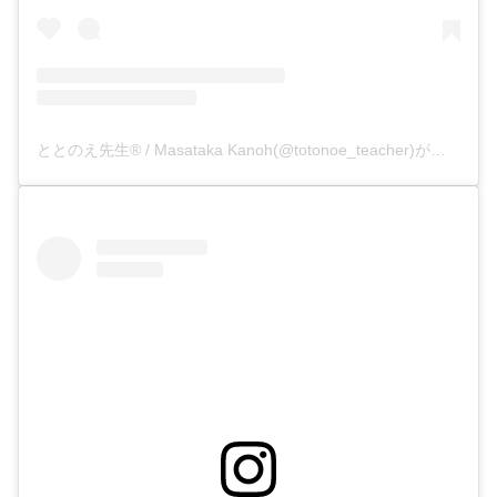
ととのえ先生®︎ / Masataka Kanoh(@totonoe_teacher)がシェアした投稿