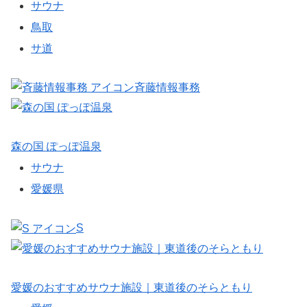
サウナ
鳥取
サ道
斉藤情報事務
森の国 ぽっぽ温泉
サウナ
愛媛県
S
愛媛のおすすめサウナ施設｜東道後のそらともり