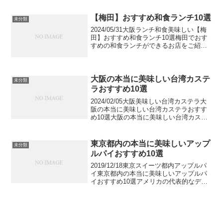
い最中の名店をご紹介します。ぱりぱり
の生地と上品な甘みの餡との組み合わせ
【梅田】おすすめ和食ランチ10選
未分類
である最中は...
2024/05/31大阪ランチ和食美味しい【梅
田】おすすめ和食ランチ10選梅田でおす
すめの和食ランチができるお店をご紹介
します。梅田には美味しい和食ランチが
食べられるお店がかなり多く揃っていま
す。だからこそどのお店の和食ランチを
食べるか迷っ...
大阪の本当に美味しい台湾カステ
未分類
ラおすすめ10選
2024/02/05大阪美味しい台湾カステラ大
阪の本当に美味しい台湾カステラおすす
め10選大阪の本当に美味しい台湾カステ
ラのお店をご紹介します。じっくりと焼
き上げているためふわふわ食感で、口に
入れるとしゅわりと溶けてしまう台湾カ
東京都内の本当に美味しいアップ
未分類
ステラは数多...
ルパイおすすめ10選
2019/12/18東京スイーツ都内アップルパ
イ東京都内の本当に美味しいアップルパ
イおすすめ10選アメリカの代表的なデザ
ートであるアップルパイ。今回は、都内
で食べられるアップルパイの名店オスス
メ10選をご紹介します。アップルパイ専
門店からケ...