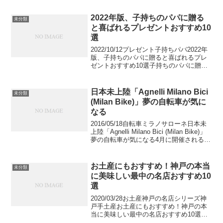
2022年版、子持ちのパパに贈る
未分類
と喜ばれるプレゼントおすすめ10
選
2022/10/12プレゼント子持ちパパ2022年
版、子持ちのパパに贈ると喜ばれるプレ
ゼントおすすめ10選子持ちのパパに贈る
と喜ばれるプレゼントを探しませんか？
子育て中のパパにプレゼントを渡す場
合、子どもと一緒に使えるものや、子育
日本未上陸「Agnelli Milano Bici
未分類
てでの疲れ...
(Milan Bike)」夢の自転車が気に
なる
2016/05/18自転車ミラノサローネ日本未
上陸「Agnelli Milano Bici (Milan Bike)」
夢の自転車が気になる4月に開催される世
界最大規模のデザインの祭典ミラノサロ
ーネ。そのイベントの「Milano Design...
お土産にもおすすめ！神戸の本当
未分類
に美味しい最中の名店おすすめ10
選
2020/03/28お土産神戸の名店シリーズ神
戸手土産お土産にもおすすめ！神戸の本
当に美味しい最中の名店おすすめ10選お
土産にもおすすめな神戸の本当に美味し