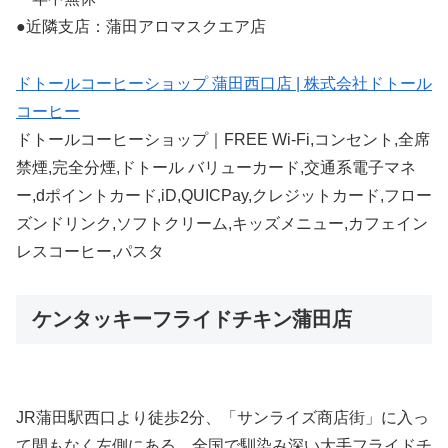
●近隣支店：蒲田アロマスクエア店
ドトールコーヒーショップ 蒲田西口店 | 株式会社ドトール
コーヒー
ドトールコーヒーショップ｜FREE Wi-Fi,コンセント,全席
禁煙,完全分煙,ドトール バリューカード,交通系電子マネ
ー,dポイントカード,iD,QUICPay,クレジットカード,フロー
ズンドリンク,ソフトクリーム,キッズメニュー,カフェイン
レスコーヒー,パスタ
ケンタッキーフライドチキン蒲田店
JR蒲田駅西口より徒歩2分、「サンライズ商店街」に入っ
て間もなく左側にある、全国で馴染み深い大手フライドチ