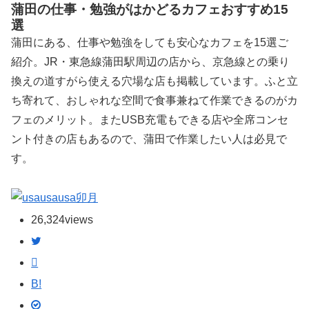
蒲田の仕事・勉強がはかどるカフェおすすめ15
選
蒲田にある、仕事や勉強をしても安心なカフェを15選ご
紹介。JR・東急線蒲田駅周辺の店から、京急線との乗り
換えの道すがら使える穴場な店も掲載しています。ふと立
ち寄れて、おしゃれな空間で食事兼ねて作業できるのがカ
フェのメリット。またUSB充電もできる店や全席コンセ
ント付きの店もあるので、蒲田で作業したい人は必見で
す。
卯月
26,324
views
B!