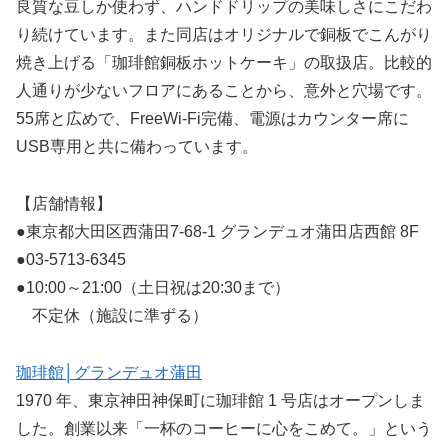
良質な豆しか使わず、ハンドドリップの美味しさにこだわ
り続けています。また同店はオリジナルで銅板でこんがり
焼き上げる「珈琲館銅板ホットケーキ」の取扱店。比較的
人通りが少ないフロアにあることから、意外と穴場です。
55席と広めで、FreeWi-Fi完備、電源はカウンター席に
USB専用と共に備わっています。
【店舗情報】
●東京都大田区西蒲田7-68-1 グランデュオ蒲田店西館 8F
●03-5713-6345
●10:00～21:00（土日祝は20:30まで）
不定休（施設に準ずる）
珈琲館│グランデュオ蒲田
1970 年、東京神田神保町に珈琲館 1 号店はオープンしま
した。創業以来「一杯のコーヒーに心をこめて。」という