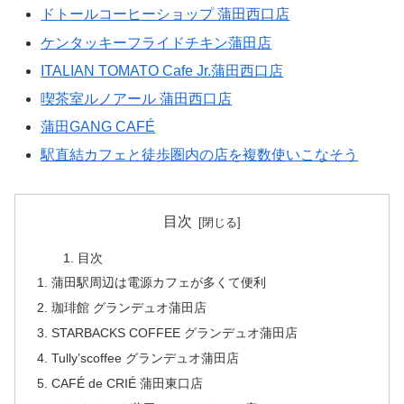
ドトールコーヒーショップ 蒲田西口店
ケンタッキーフライドチキン蒲田店
ITALIAN TOMATO Cafe Jr.蒲田西口店
喫茶室ルノアール 蒲田西口店
蒲田GANG CAFÉ
駅直結カフェと徒歩圏内の店を複数使いこなそう
目次
目次
蒲田駅周辺は電源カフェが多くて便利
珈琲館 グランデュオ蒲田店
STARBACKS COFFEE グランデュオ蒲田店
Tully’scoffee グランデュオ蒲田店
CAFÉ de CRIÉ 蒲田東口店