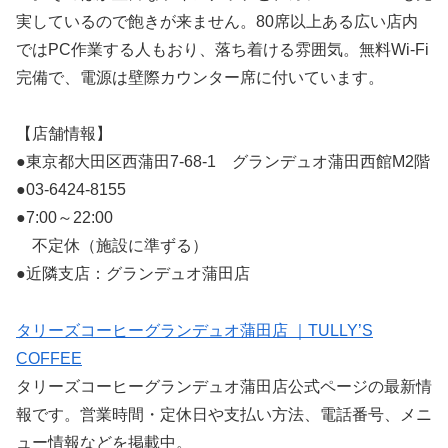
実しているので飽きが来ません。80席以上ある広い店内
ではPC作業する人もおり、落ち着ける雰囲気。無料Wi-Fi
完備で、電源は壁際カウンター席に付いています。
【店舗情報】
●東京都大田区西蒲田7-68-1 グランデュオ蒲田西館M2階
●03-6424-8155
●7:00～22:00
不定休（施設に準ずる）
●近隣支店：グランデュオ蒲田店
タリーズコーヒーグランデュオ蒲田店 ｜TULLY’S
COFFEE
タリーズコーヒーグランデュオ蒲田店公式ページの最新情
報です。営業時間・定休日や支払い方法、電話番号、メニ
ュー情報などを掲載中。