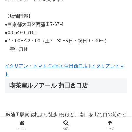
【店舗情報】
●東京都大田区西蒲田7-67-4
●03-5480-6161
●7：00〜22：00（土7：30〜/日・祝日9：00〜）
年中無休
イタリアン・トマト CafeJr. 蒲田西口店 | イタリアントマ
ト
喫茶室ルノアール 蒲田西口店
JR蒲田駅南改札より徒歩1分ほど、南口を出て目の前のビ
ル2階にある、大正レトロと上品を合わせた落ち着いた空
ホーム
検索
トップ
気感の大手カフェチェーン店です。明るく広々とした店内