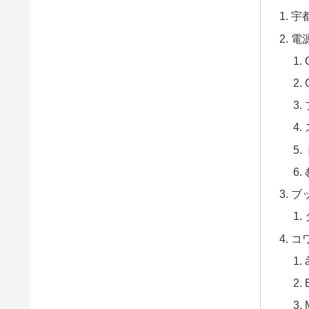
宇
電
ブ
コ