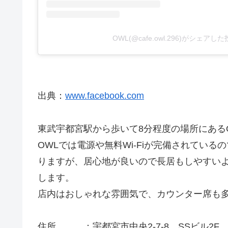
OWL(@cafe.owl.296)がシェアし
出典：
www.facebook.com
東武宇都宮駅から歩いて8分程度の場所にある
OWLでは電源や無料Wi-Fiが完備されてい
りますが、居心地が良いので長居もしやすい
します。
店内はおしゃれな雰囲気で、カウンター席も
住所 ：宇都宮市中央2-7-8 SSビル2F