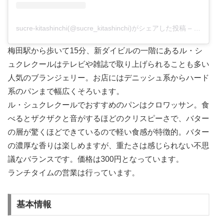
sucre-kitashinchi(@sucre_kitashinchi)がシェアした投稿
–
2020
梅田駅から歩いて15分、新ダイビルの一階にあるル・シ
ュクレクールはテレビや雑誌で取り上げられることも多い
人気のブランジェリー。お店にはデニッシュ系からハード
系のパンまで幅広くそろいます。
ル・シュクレクールでおすすめのパンはクロワッサン。食
べるとザクザクと音がするほどのクリスピーさで、バター
の層が驚くほどできているので軽い食感が特徴的。バター
の濃厚な香りは楽しめますが、重たさは感じられない不思
議なバランスです。価格は300円となっています。
ランチタイムの営業は行っています。
基本情報