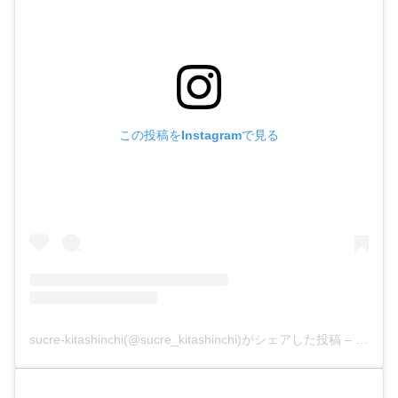
この投稿をInstagramで見る
sucre-kitashinchi(@sucre_kitashinchi)がシェアした投稿
–
2020