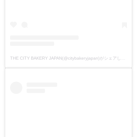
THE CITY BAKERY JAPAN(@citybakeryjapan)がシェアした投稿