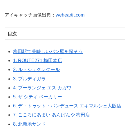
アイキャッチ画像出典：
weheartit.com
目次
梅田駅で美味しいパン屋を探そう
1. ROUTE271 梅田本店
2. ル・シュクレクール
3. ブルディガラ
4. ブーランジェ エス カガワ
5. ザ シティ ベーカリー
6. デ・トゥット・パンデュース エキマルシェ大阪店
7. こころにあまい あんぱんや 梅田店
8. 北新地サンド