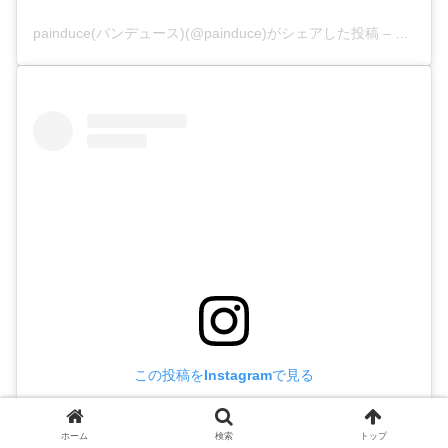
painduce(パンデュース)(@painduce)がシェアした投稿
–
2020年
この投稿をInstagramで見る
ホーム
検索
トップ