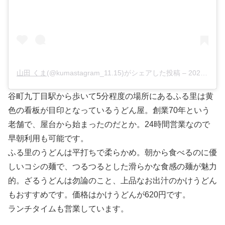
山田 くま
(@kumastagram_11.15)がシェアした投稿 –
2020年 5月月12日午前5時19分PDT
谷町九丁目駅から歩いて5分程度の場所にあるふる里は黄
色の看板が目印となっているうどん屋。創業70年という
老舗で、屋台から始まったのだとか。24時間営業なので
早朝利用も可能です。
ふる里のうどんは平打ちで柔らかめ。朝から食べるのに優
しいコシの麺で、つるつるとした滑らかな食感の麺が魅力
的。ざるうどんは勿論のこと、上品なお出汁のかけうどん
もおすすめです。価格はかけうどんが620円です。
ランチタイムも営業しています。