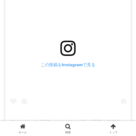
この投稿をInstagramで見る
のりこ
(@noriko0218maxlove)がシェアした投稿 –
2020年 4月月23日午前1時36分PDT
ホーム
検索
トップ