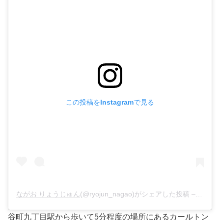
この投稿をInstagramで見る
ながお りょうじゅん
(@ryojun_nagao)がシェアした投稿 –
2020
谷町九丁目駅から歩いて5分程度の場所にあるカールトン