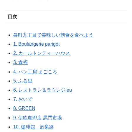
目次
谷町九丁目で美味しい朝食を食べよう
1. Boulangerie parigot
2. カールトンティーハウス
3. 鑫福
4. パン工房 まごころ
5. ふる里
6. レストラン＆ラウンジ eu
7. おいで
8. GREEN
9. 伊吹珈琲店 黒門市場
10. 珈琲館 於巣路