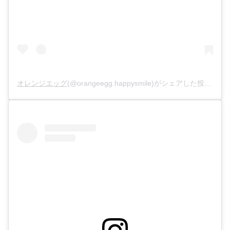
オレンジエッグ
(@orangeegg.happysmile)がシェアした投稿 –
2