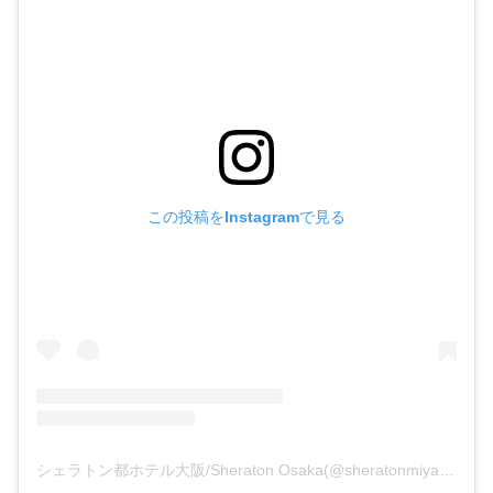
この投稿をInstagramで見る
シェラトン都ホテル大阪/Sheraton Osaka(@sheratonmiyakoosaka)がシェアした投稿