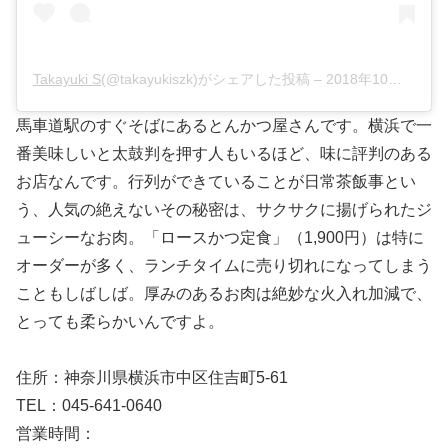
Takayuki S
(@takayukiszk)がシェアした投稿 –
2018年10月月9日午前9時36分PDT
馬車道駅のすぐそばにあるとんかつ屋さんです。横浜で一
番美味しいと太鼓判を押す人もいるほど、味に評判のある
お店なんです。行列ができていることが日常茶飯事とい
う、人気の絶えないその秘密は、サクサクに揚げられたジ
ューシーなお肉。「ロースかつ定食」（1,900円）は特に
オーダーが多く、ランチタイムに売り切れになってしまう
こともしばしば。厚みのあるお肉は絶妙な火入れ加減で、
とっても柔らかいんですよ。
住所：神奈川県横浜市中区住吉町5-61
TEL：045-641-0640
営業時間：