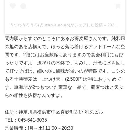
うつわうろうろ
(@utsuwaurouro)がシェアした投稿 –
2020年 2月月26日午後10時03分PST
関内駅からすぐのところにあるお蕎麦屋さんです。純和風
の趣のある店構えで、ほっと落ち着けるアットホームな空
間です。2階にはお座敷席もありますので宴会利用にもぴ
ったりですよ。漆塗りの木鉢で手もみし、丹念に水を回し
て打つそばは、細いのに風味が強いのが特徴です。コシの
ある十勝蕎麦は「上つけ天」(2,500円)が特におすすめで
す。車海老が2つもついた豪華な一品で、蕎麦つゆと天ぷ
らの相性も抜群なんですよ。
住所：神奈川県横浜市中区真砂町2-17 利久ビル
TEL：045-641-3035
営業時間：[月～土] 11:00～20:30