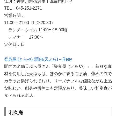
住所：神奈川県横浜市中区吉田町2-3
TEL：045-251-2271
営業時間：
11:00～21:00（L.O.20:30）
ランチ・タイム 11:00〜15:00頃
ディナー 17:00〜
定休日：日
登良屋 (とらや) (関内/天ぷら) – Retty
関内の老舗天ぷら屋さん「登良屋（とらや）」。新鮮な食
材を使用した天ぷらは、ほのかに香るごま油、薄めの衣で
カラッと揚げられており、リーズナブルな値段ながら上品
な味わい。刺身や煮魚にも定評があり、美味しい和定食が
食べられる名店。
利久庵