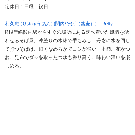
定休日：日曜、祝日
利久庵 (りきゅうあん) (関内/そば（蕎麦）) – Retty
R根岸線関内駅からすぐの場所にある落ち着いた風情を漂
わせるそば屋。漆塗りの木鉢で手もみし、丹念に水を回し
て打つそばは、細くなめらかでコシが強い。本節、花かつ
お、昆布でダシを取ったつゆも香り高く、味わい深いを楽
しめる。