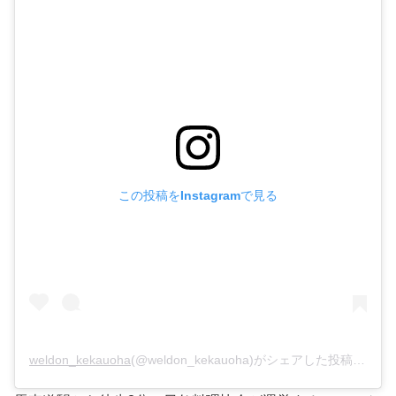
この投稿をInstagramで見る
weldon_kekauoha
(@weldon_kekauoha)がシェアした投稿 –
201