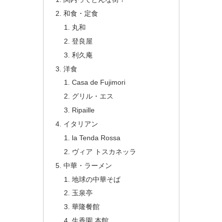
和食・定食
丸和
登良屋
利久庵
洋食
Casa de Fujimori
グリル・エス
Ripaille
イタリアン
la Tenda Rossa
ヴィア トスカネッラ
中華・ラーメン
地球の中華そば
玉泉亭
華隆餐館
生香園 本館