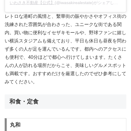
いわさき不動産【公式】
(@iwasakirealestate)がシェアした投稿 –
レトロな港町の風情と、繫華街の賑やかさやオフィス街の
洗練された雰囲気が合わさった、ユニークな街である関
内。買い物に便利なイセザキモールや、野球ファンに嬉し
い横浜スタジアムも備えており、平日も休日も昼夜を問わ
ず多くの人が足を運んでいるんです。都内へのアクセスに
も便利で、40分ほどで都心へ行けてしまいます。たくさ
んの人が訪れる場所だからこそ、美味しいグルメスポット
も満載です。おすすめだけを厳選したのでぜひ参考にして
みてください。
和食・定食
丸和