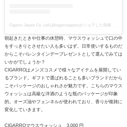
Cigarro Japan Co.,Ltd.(@cigarrojapan)がシェアした投稿
–
201
朝起きたときや仕事の休憩時、マウスウォッシュで口の中
をすっきりとさせたい人も多いはず。日常使いするものだ
からこそバレンタインデープレゼントとして選んでみては
いかがでしょうか？
CIGARROはメンズコスメで様々なアイテムを展開してい
るブランド。ギフトで選ばれることも多いブランドだから
こそパッケージのおしゃれさが魅力です。こちらのマウス
ウォッシュは高級な洋酒のような瓶のパッケージが印象
的。オーズ油やフェンネルが使われており、香りが複雑に
変化していきます。
CIGARROマウスウォッシュ 3,000 円