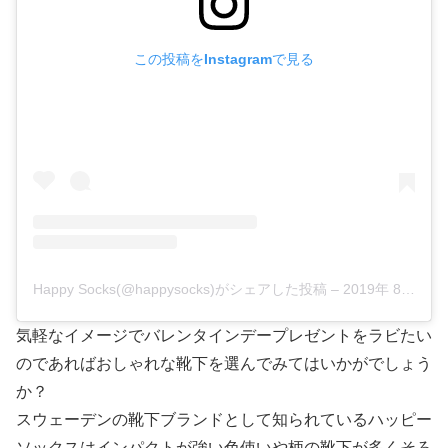
この投稿をInstagramで見る
Happy Socks(@happysocks)がシェアした投稿
–
2019年 8月月8日午前4時00分PDT
気軽なイメージでバレンタインデープレゼントをラビたい
のであればおしゃれな靴下を選んでみてはいかがでしょう
か？
スウェーデンの靴下ブランドとして知られているハッピー
ソックスはインパクトが強い色使いや柄の靴下が多くそろ