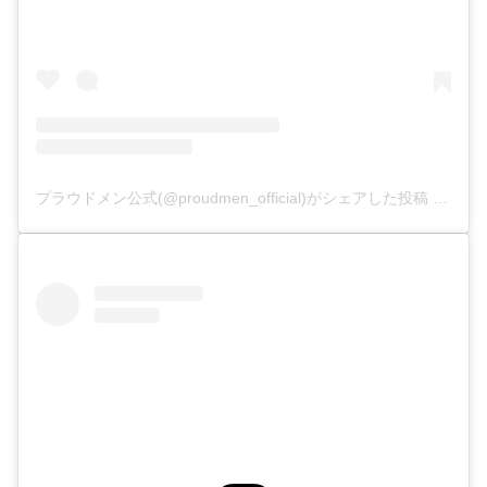
プラウドメン公式(@proudmen_official)がシェアした投稿
–
201