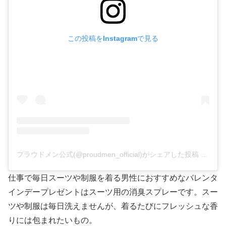
この投稿をInstagramで見る
プラウドメン公式(@proudmen_official)がシェアした投稿
–
201
仕事で毎日スーツや制服を着る男性におすすめなバレンタ
インデープレゼントはスーツ用の消臭スプレーです。スー
ツや制服は毎日洗えませんが、着るたびにフレッシュな香
りには包まれたいもの。